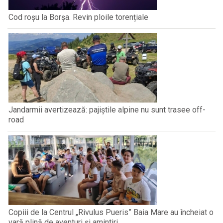
Cod roșu la Borșa. Revin ploile torențiale
Jandarmii avertizează: pajiștile alpine nu sunt trasee off-
road
Copiii de la Centrul „Rivulus Pueris” Baia Mare au încheiat o
vară plină de aventuri și amintiri