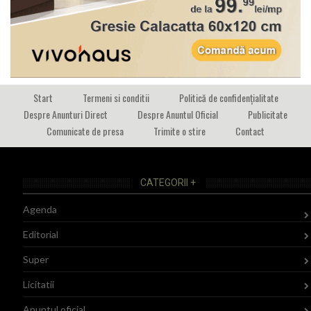
Start
Termeni si conditii
Politică de confidențialitate
Despre Anunturi Direct
Despre Anuntul Oficial
Publicitate
Comunicate de presa
Trimite o stire
Contact
CATEGORII +
Agenda
Editorial
Super
Licitatii
Anuntul oficial