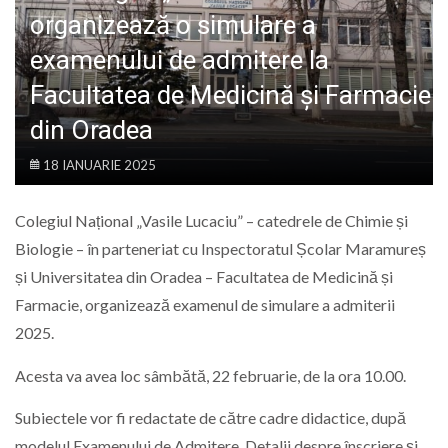
LIFE
organizează o simulare a
examenului de admitere la
Facultatea de Medicină și Farmacie
din Oradea
18 IANUARIE 2025
Colegiul Național „Vasile Lucaciu” – catedrele de Chimie și
Biologie – în parteneriat cu Inspectoratul Școlar Maramureș
și Universitatea din Oradea – Facultatea de Medicină și
Farmacie, organizează examenul de simulare a admiterii
2025.
Acesta va avea loc sâmbătă, 22 februarie, de la ora 10.00.
Subiectele vor fi redactate de către cadre didactice, după
modelul Examenului de Admitere. Detalii despre înscriere și