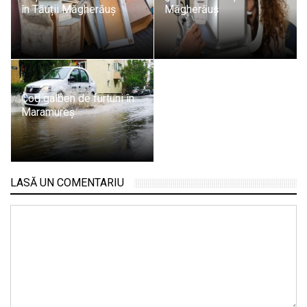
în Tăuții Măgherăuș
Măgherăuș
Cod galben de furtuni în
Maramureș
LASĂ UN COMENTARIU