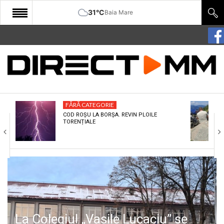
31°C
Baia Mare
START
COMUNITATE
EDITORIAL
FĂRĂ CATEGORIE
CULTURA
COD ROȘU LA BORȘA. REVIN PLOILE
TORENȚIALE
ECONOMIE
SANATATE
SPORT
SPECIAL
POLITIC
La Colegiul „Vasile Lucaciu” se