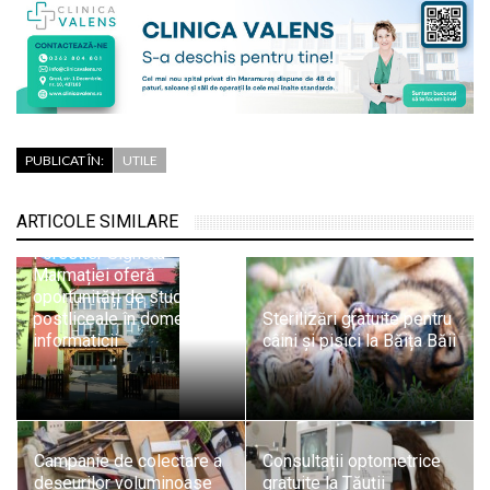
PUBLICAT ÎN:
UTILE
ARTICOLE SIMILARE
Liceul Tehnologic
Forestier Sighetu
Marmației oferă
oportunități de studii
postliceale în domeniul
Sterilizări gratuite pentru
informaticii
câini și pisici la Băița Băii
Campanie de colectare a
Consultații optometrice
deșeurilor voluminoase
gratuite la Tăuții