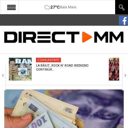
27°C
Baia Mare
START
COMUNITATE
EDITORIAL
COMUNITATE
CULTURA
LA BĂIUȚ, ROCK N’ ROAD WEEKEND
CONTINUĂ…
ECONOMIE
SANATATE
SPORT
SPECIAL
POLITIC