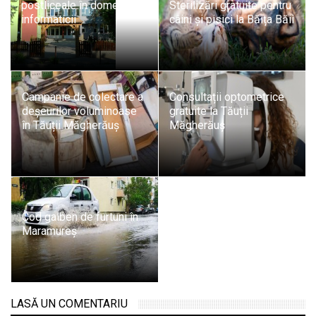
postliceale în domeniul
Sterilizări gratuite pentru
informaticii
câini și pisici la Băița Băii
Campanie de colectare a
Consultații optometrice
deșeurilor voluminoase
gratuite la Tăuții
în Tăuții Măgherăuș
Măgherăuș
Cod galben de furtuni în
Maramureș
LASĂ UN COMENTARIU