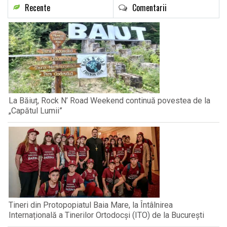
Recente
Comentarii
La Băiuț, Rock N’ Road Weekend continuă povestea de la
„Capătul Lumii”
Tineri din Protopopiatul Baia Mare, la Întâlnirea
Internațională a Tinerilor Ortodocși (ITO) de la București