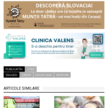
PUBLICAT ÎN:
UTILE
TAGGED:
CREDIT
NOUA CASA
VENITURI
ARTICOLE SIMILARE
Liceul Tehnologic
Forestier Sighetu
Marmației oferă
oportunități de studii