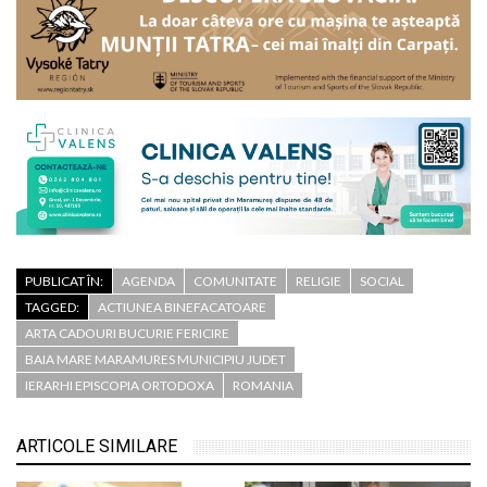
PUBLICAT ÎN:
AGENDA
COMUNITATE
RELIGIE
SOCIAL
TAGGED:
ACTIUNEA BINEFACATOARE
ARTA CADOURI BUCURIE FERICIRE
BAIA MARE MARAMURES MUNICIPIU JUDET
IERARHI EPISCOPIA ORTODOXA
ROMANIA
ARTICOLE SIMILARE