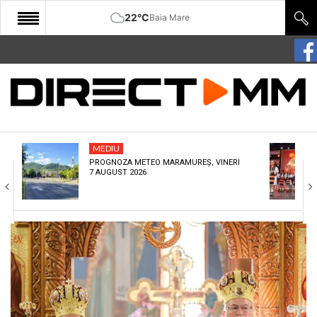
22°C
Baia Mare
START
COMUNITATE
EDITORIAL
MEDIU
CULTURA
PROGNOZA METEO MARAMUREȘ, VINERI
7 AUGUST 2026
ECONOMIE
SANATATE
SPORT
SPECIAL
POLITIC