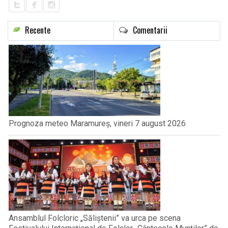
Recente
Comentarii
Prognoza meteo Maramureș, vineri 7 august 2026
Ansamblul Folcloric „Săliștenii” va urca pe scena