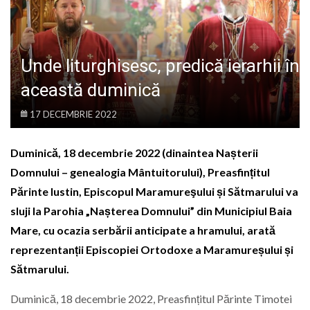
LIFE
Unde liturghisesc, predică ierarhii în
această duminică
17 DECEMBRIE 2022
Duminică, 18 decembrie 2022 (dinaintea Nașterii
Domnului – genealogia Mântuitorului), Preasfințitul
Părinte Iustin, Episcopul Maramureşului și Sătmarului va
sluji la Parohia „Nașterea Domnului” din Municipiul Baia
Mare, cu ocazia serbării anticipate a hramului, arată
reprezentanții Episcopiei Ortodoxe a Maramureșului și
Sătmarului.
Duminică, 18 decembrie 2022, Preasfințitul Părinte Timotei