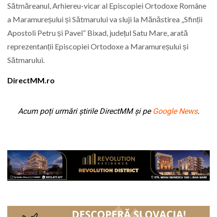
Sătmăreanul, Arhiereu-vicar al Episcopiei Ortodoxe Române
a Maramureșului și Sătmarului va sluji la Mănăstirea „Sfinții
Apostoli Petru și Pavel” Bixad, județul Satu Mare, arată
reprezentanții Episcopiei Ortodoxe a Maramureșului și
Sătmarului.
DirectMM.ro
Acum poți urmări știrile DirectMM și pe
Google News
.