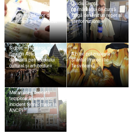
Începând cu 1 august
Ovidiu Oanță,
2026, regulile privind
băimăreanul de cursă
eliberarea cărților de
lungă devenit un reper al
identitate s-a modificat
știrilor naționale
Sighetu Marmației
găzduiește „Școala de la
Sighet – Heritage in
Design Academy”,
Azi se prăznuiește
dedicată patrimoniului
Sfântul Proroc Ilie
cultural și arhitecturii
Tesviteanul
Activitatea OCPI
Maramureș, blocată
temporar în urma unui
incident tehnic major la
ANCPI