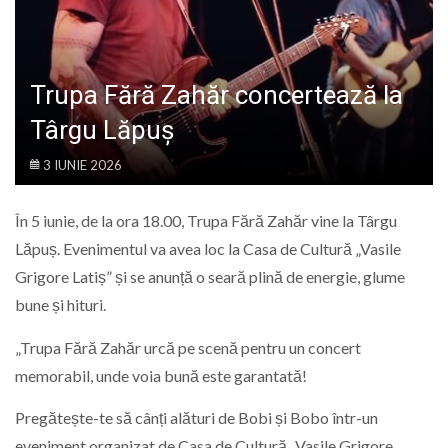
LIFE
Trupa Fără Zahăr concertează la
Târgu Lăpuș
3 IUNIE 2026
În 5 iunie, de la ora 18.00, Trupa Fără Zahăr vine la Târgu
Lăpuș. Evenimentul va avea loc la Casa de Cultură „Vasile
Grigore Latiș” și se anunță o seară plină de energie, glume
bune și hituri.
„Trupa Fără Zahăr urcă pe scenă pentru un concert
memorabil, unde voia bună este garantată!
​Pregătește-te să cânți alături de Bobi și Bobo într-un
eveniment organizat de Casa de Cultură „Vasile Grigore