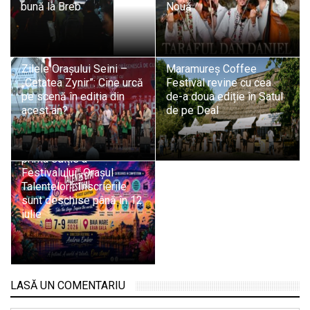
bună la Breb
Nouă
Zilele Orașului Seini –
Maramureș Coffee
„Cetatea Zynir”: Cine urcă
Festival revine cu cea
pe scenă în ediția din
de-a doua ediție în Satul
acest an?
de pe Deal
Baia Mare găzduiește
prima ediție a
Festivalului „Orașul
Talentelor”: Înscrierile
sunt deschise până în 12
iulie
LASĂ UN COMENTARIU