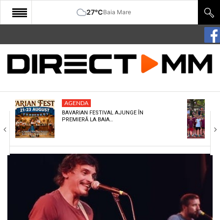
27°C
Baia Mare
START
COMUNITATE
EDITORIAL
AGENDA
CULTURA
BAVARIAN FESTIVAL AJUNGE ÎN
PREMIERĂ LA BAIA…
ECONOMIE
SANATATE
SPORT
SPECIAL
POLITIC