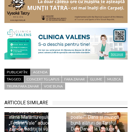
PUBLICAT ÎN:
AGENDA
TAGGED:
CONCERT TG LAPUS
FARA ZAHAR
GLUME
MUZICA
TRUPA FARA ZAHAR
VOIE BUNA
ARTICOLE SIMILARE
Distracție cu suflet în
„Hai la roate, că se
inima Maramureșului:
poate!”: Dans și muzică
„Fest în Vale” aduce trei
bună alături de Taraful
zile de tradiții și voie
Dan Daniel la Preluca