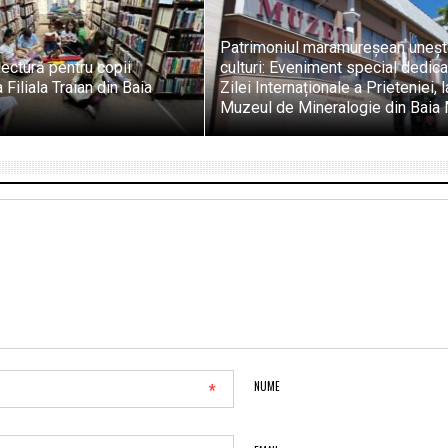
Patrimoniul maramureșean uneș
lectură pentru copii
culturi: Eveniment special dedica
 Filiala Traian din Baia
Zilei Internaționale a Prieteniei, l
Muzeul de Mineralogie din Baia
*
NUME