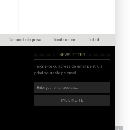
Comunicate de presa
Trimite o stire
Contact
NEWSLETTER
Inscrie-te cu adresa de email pentru a
primi noutatile pe email.