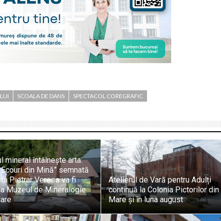
LUI
SCOALA DE DANS
SPECTACOL COREGRAFIC
l mineral întâlnește arta:
„Ecouri din Mină” semnată
ta Pietrar Veress va fi
Atelierul de Vară pentru Adulți
la Muzeul de Mineralogie
continuă la Colonia Pictorilor din
Mare
Mare și în luna august