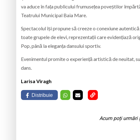
va aduce în fața publicului frumusețea poveștilor împărtă
Teatrului Municipal Baia Mare.
Spectacolul își propune să creeze o conexiune autentică 
toate grupele de elevi, reprezentații care evidențiază ori
Pop, până la eleganța dansului sportiv.
Evenimentul promite o experiență artistică de neuitat, sub
dans.
Larisa Viragh
Distribuie
Acum poți urmări ș