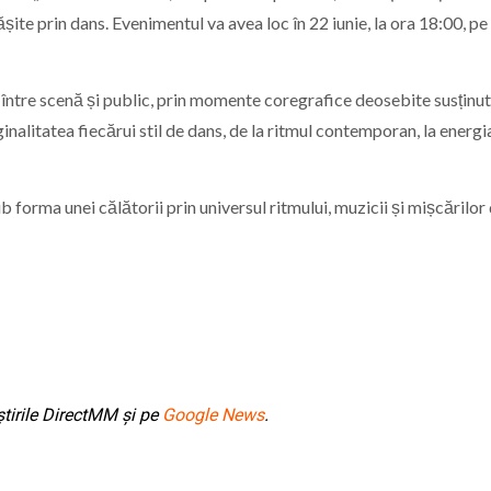
șite prin dans. Evenimentul va avea loc în 22 iunie, la ora 18:00, pe
între scenă și public, prin momente coregrafice deosebite susținu
ginalitatea fiecărui stil de dans, de la ritmul contemporan, la energi
 forma unei călătorii prin universul ritmului, muzicii și mișcărilor
tirile DirectMM și pe
Google News
.