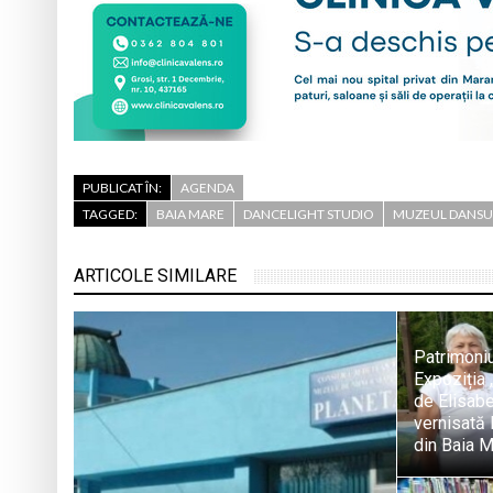
PUBLICAT ÎN:
AGENDA
TAGGED:
BAIA MARE
DANCELIGHT STUDIO
MUZEUL DANSU
ARTICOLE SIMILARE
Patrimoniu
Expoziția 
de Elisabe
vernisată 
din Baia 