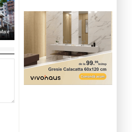
te
t
a
 Mare