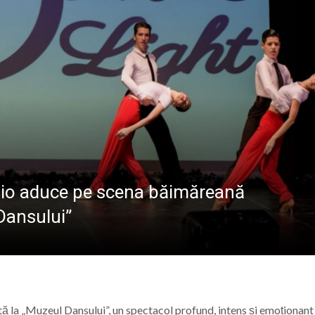
ALE POMPIERILOR
la Baia Mare, la 570 de ani de la moartea lui Iancu de Hu
” se vor desfășura în perioada 14–16 august
lă „Laurențiu Ulici” din Sighet găzduiește o nouă întâlnire 
ie Baia Mare, gazda unui eveniment internațional dedicat p
dio aduce pe scena băimăreană
Dansului”
ă la „Muzeul Dansului”, un spectacol profund, intens și emoționant