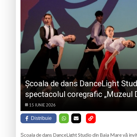
„CÂNTECELE MUNȚILOR” DE LA SIBIU
DE SINCERITATE
Eveniment special 
„Zilele Moiseiului
Biblioteca Municipa
Muzeul de Mineralog
Școala de dans DanceLight Stu
spectacolul coregrafic „Muzeul 
15 IUNIE 2026
Distribuie
Școala de dans DanceLight Studio din Baia Mare vă invit