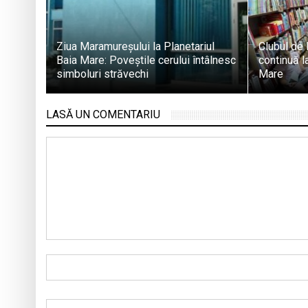
Ziua Maramureșului la Planetariul
Clubul de 
Baia Mare: Poveștile cerului întâlnesc
continuă la
simboluri străvechi
Mare
LASĂ UN COMENTARIU