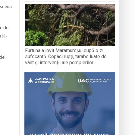
 scena
te de
a K-
Furtuna a lovit Maramureșul după o zi
sufocantă. Copaci rupți, tarabe luate de
 de
vânt și intervenții ale pompierilor