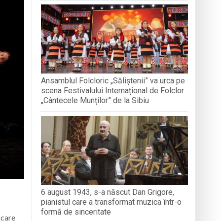
nedoara
a clubului de carte „Legături Literare”
Ansamblul Folcloric „Săliștenii” va urca pe
rieteniei și diversității culturale
scena Festivalului Internațional de Folclor
„Cântecele Munților” de la Sibiu
6 august 1943, s-a născut Dan Grigore,
pianistul care a transformat muzica într-o
formă de sinceritate
 care