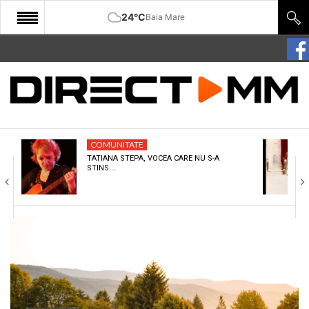
24°C
Baia Mare
START
COMUNITATE
EDITORIAL
COMUNITATE
CULTURA
TATIANA STEPA, VOCEA CARE NU S-A
STINS.…
ECONOMIE
SANATATE
SPORT
SPECIAL
POLITIC