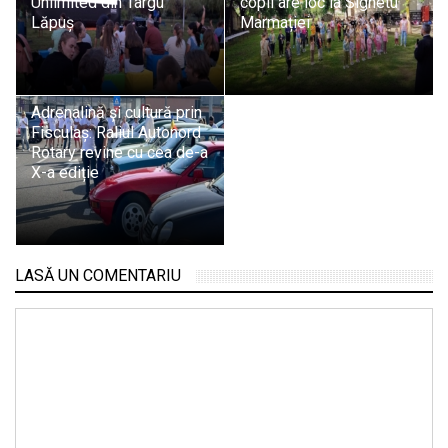
Unlimited din Târgu
copii are loc la Sighetu
Lăpuș
Marmației
Adrenalină și cultură prin
Fisculaș: Raliul Autonord
Rotary revine cu cea de-a
X-a ediție
LASĂ UN COMENTARIU