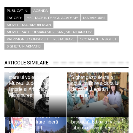
PUBLICAT ÎN:
AGENDA
TAGGED:
HERITAGE IN DESIGN ACADEMY
MARAMURES
MUZEUL MARAMURERSAN
MUZEUL SATULUI MARAMURESAN „MIHAI DANCUS”
PATRIMONIU CONSTRUIT
RESTAURARE
ȘCOALA DE LA SIGHET
SIGHETU MARMATIEI
„Iancu de Hunedoara și
Baia Mare: istorie,
ARTICOLE SIMILARE
patrimoniu și memorie” –
Biblioteca Municipală
un eveniment dedicat
„Laurențiu Ulici” din
marelui voievod, la
Sighet găzduiește o
Muzeul Județean de
nouă întâlnire a clubului
Istorie și Arheologie
de carte „Legături
Maramureș
Literare”
Patru filme, două seri de
„Vacanță în tinda
proiecții și intrare liberă
bisericii”: Ediția a IV-a a
la Caravana TIFF
taberei de vară pentru