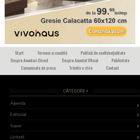
Start
Termeni si conditii
Politică de confidențialitate
Despre Anunturi Direct
Despre Anuntul Oficial
Publicitate
Comunicate de presa
Trimite o stire
Contact
CATEGORII +
Agenda
Editorial
Super
Licitatii