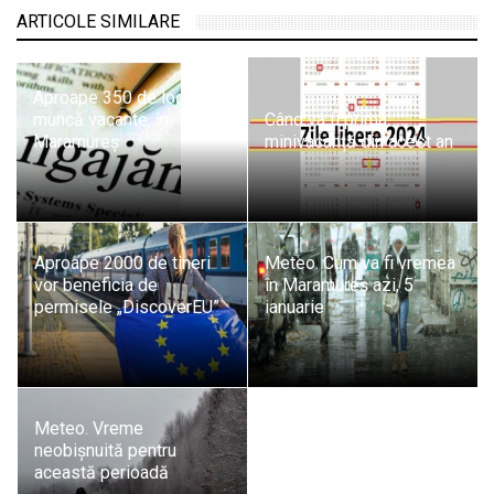
ARTICOLE SIMILARE
Aproape 350 de locuri de
muncă vacante, în
Când va fi prima
Maramureș
minivacanță din acest an
Aproape 2000 de tineri
Meteo. Cum va fi vremea
vor beneficia de
în Maramureș azi, 5
permisele „DiscoverEU”
ianuarie
Meteo. Vreme
neobișnuită pentru
această perioadă