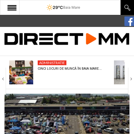
29°C
Baia Mare
START
COMUNITATE
EDITORIAL
ADMINISTRATIE
CULTURA
CINCI LOCURI DE MUNCĂ ÎN BAIA MARE.…
ECONOMIE
SANATATE
SPORT
SPECIAL
POLITIC