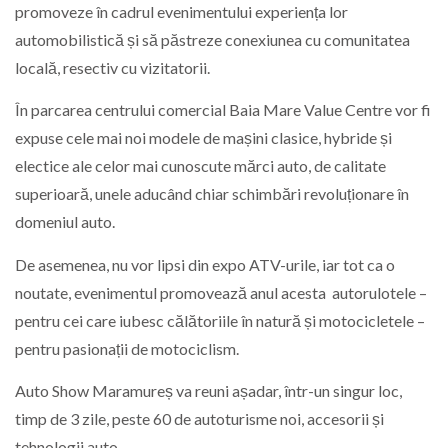
promoveze în cadrul evenimentului experiența lor
automobilistică și să păstreze conexiunea cu comunitatea
locală, resectiv cu vizitatorii.
În parcarea centrului comercial Baia Mare Value Centre vor fi
expuse cele mai noi modele de mașini clasice, hybride și
electice ale celor mai cunoscute mărci auto, de calitate
superioară, unele aducând chiar schimbări revoluționare în
domeniul auto.
De asemenea, nu vor lipsi din expo ATV-urile, iar tot ca o
noutate, evenimentul promovează anul acesta autorulotele –
pentru cei care iubesc călătoriile în natură și motocicletele –
pentru pasionații de motociclism.
Auto Show Maramureș va reuni așadar, într-un singur loc,
timp de 3 zile, peste 60 de autoturisme noi, accesorii și
tehnologii auto.