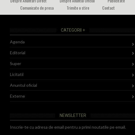
Despre Anunturi Direct
Despre Anuntul Oficial
Publicitate
Comunicate de presa
Trimite o stire
Contact
CATEGORII +
Agenda
Editorial
Super
Licitatii
Anuntul oficial
Externe
NEWSLETTER
Inscrie-te cu adresa de email pentru a primi noutatile pe email.