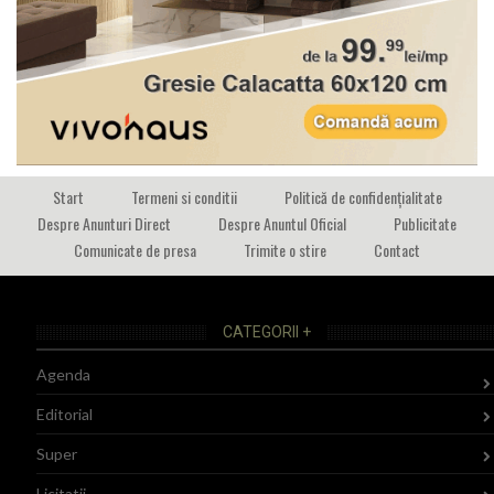
Start
Termeni si conditii
Politică de confidențialitate
Despre Anunturi Direct
Despre Anuntul Oficial
Publicitate
Comunicate de presa
Trimite o stire
Contact
CATEGORII +
Agenda
Editorial
Super
Licitatii