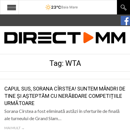
23°C
Baia Mare
START
COMUNITATE
EDITORIAL
Tag:
WTA
CULTURA
ECONOMIE
SANATATE
CAPUL SUS, SORANA CÎRSTEA! SUNTEM MÂNDRI DE
TINE ȘI AȘTEPTĂM CU NERĂBDARE COMPETIȚIILE
SPORT
URMĂTOARE
SPECIAL
Sorana Cîrstea a fost eliminată astăzi în sferturile de finală
ale turneului de Grand Slam…
POLITIC
MAI MULT →