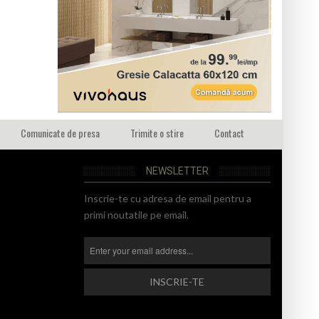
Comunicate de presa
Trimite o stire
Contact
NEWSLETTER
Inscrie-te cu adresa de email pentru a
primi noutatile pe email.