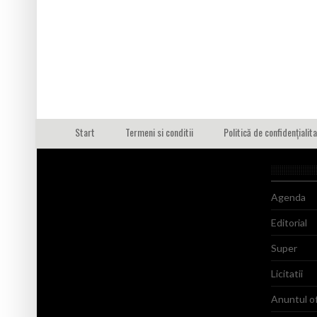
Start
Termeni si conditii
Politică de confidențialit
Agenda
Editorial
Super
Licitatii
Anuntul of