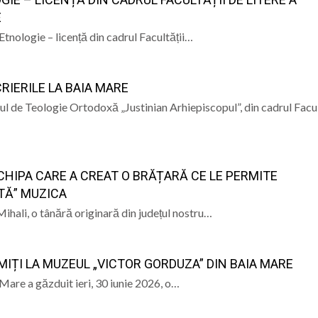
E
 mai departe?
ca, „ Profa de Geo”, îi invită astăzi pe sigheteni să desc
 Etnologie – licență din cadrul Facultății…
ual la Filiala „Traian” Baia Mare: Sunteți invitați să vă cre
RIERILE LA BAIA MARE
d? Șase ateliere creative îi așteaptă pe băimăreni la Mu
ul de Teologie Ortodoxă „Justinian Arhiepiscopul”, din cadrul Facul
iorii băimăreni”: Proiect dedicat îngrijirii persoanelor vâr
CHIPA CARE A CREAT O BRĂȚARĂ CE LE PERMITE
TĂ” MUZICA
hali, o tânără originară din județul nostru…
MIȚI LA MUZEUL „VICTOR GORDUZA” DIN BAIA MARE
are a găzduit ieri, 30 iunie 2026, o…