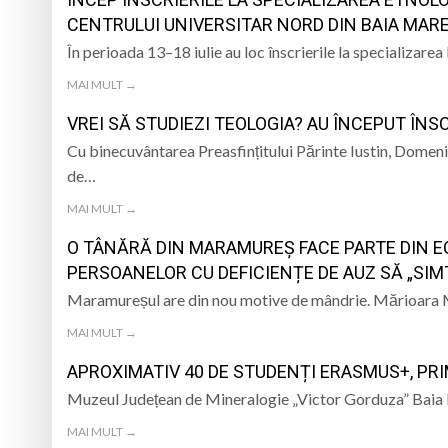
CENTRULUI UNIVERSITAR NORD DIN BAIA MAR
iar cealaltă merge
Andreea-Mihaela Dun
În perioada 13–18 iulie au loc înscrierile la specializarea
Atelier de lucru man
MAI MULT →
VREI SĂ STUDIEZI TEOLOGIA? AU ÎNCEPUT ÎNSC
Ce facem în weeken
Cu binecuvântarea Preasfințitului Părinte Iustin, Domeni
„Sprijin pentru sen
de…
MAI MULT →
O TÂNĂRĂ DIN MARAMUREȘ FACE PARTE DIN E
PERSOANELOR CU DEFICIENȚE DE AUZ SĂ „SIM
Maramureșul are din nou motive de mândrie. Mărioara Mi
MAI MULT →
APROXIMATIV 40 DE STUDENȚI ERASMUS+, PRI
Muzeul Județean de Mineralogie „Victor Gorduza” Baia M
MAI MULT →