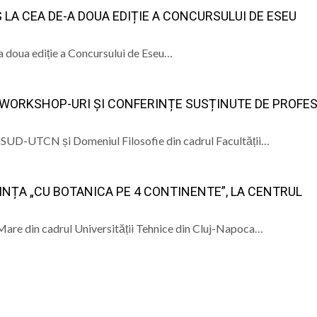
 LA CEA DE-A DOUA EDIȚIE A CONCURSULUI DE ESEU
-a doua ediție a Concursului de Eseu…
E, WORKSHOP-URI ȘI CONFERINȚE SUSȚINUTE DE PROFE
OSUD-UTCN și Domeniul Filosofie din cadrul Facultății…
INȚA „CU BOTANICA PE 4 CONTINENTE”, LA CENTRUL
 Mare din cadrul Universității Tehnice din Cluj-Napoca…