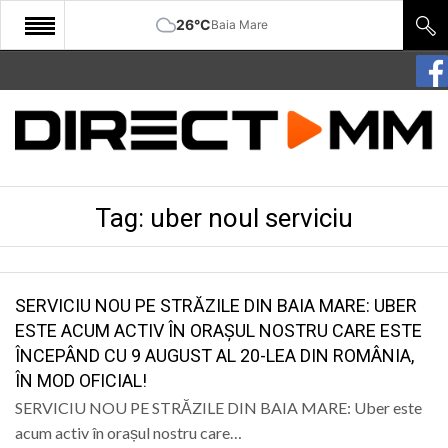
26°C
Baia Mare
START
COMUNITATE
EDITORIAL
Tag:
uber noul serviciu
CULTURA
ECONOMIE
SANATATE
SERVICIU NOU PE STRĂZILE DIN BAIA MARE: UBER
ESTE ACUM ACTIV ÎN ORAȘUL NOSTRU CARE ESTE
SPORT
ÎNCEPÂND CU 9 AUGUST AL 20-LEA DIN ROMÂNIA,
ÎN MOD OFICIAL!
SPECIAL
SERVICIU NOU PE STRĂZILE DIN BAIA MARE: Uber este
POLITIC
acum activ în orașul nostru care…