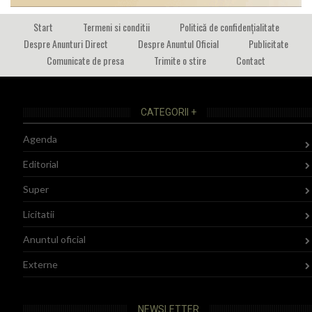
Start
Termeni si conditii
Politică de confidențialitate
Despre Anunturi Direct
Despre Anuntul Oficial
Publicitate
Comunicate de presa
Trimite o stire
Contact
CATEGORII +
Agenda
Editorial
Super
Licitatii
Anuntul oficial
Externe
NEWSLETTER