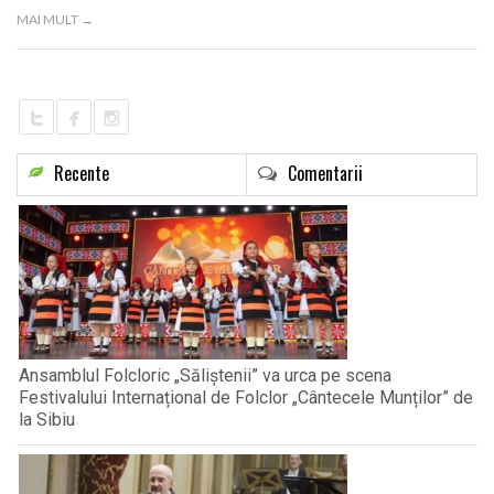
LIFE
MAI MULT →
Recente
Comentarii
Ansamblul Folcloric „Săliștenii” va urca pe scena
Festivalului Internațional de Folclor „Cântecele Munților” de
la Sibiu