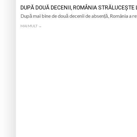
DUPĂ DOUĂ DECENII, ROMÂNIA STRĂLUCEȘTE 
Jandarmii avertizea
După mai bine de două decenii de absență, România a rev
Copiii de la Centrul
MAI MULT →
„Iancu de Hunedoar
Muzeul Județean d
Va avea loc prima e