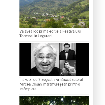
turi și amintiri
iment dedicat marelui voievod, la
Va avea loc prima ediție a Festivalului
Toamnei la Ungureni
Într-o zi de 8 august s-a născut actorul
Mircea Crișan, maramureșean printr-o
întâmplare