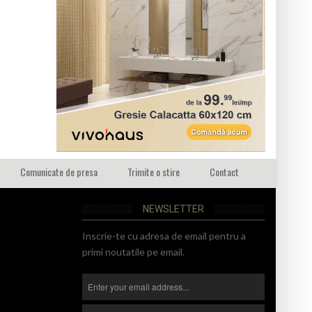
Comunicate de presa
Trimite o stire
Contact
NEWSLETTER
Inscrie-te cu adresa de email pentru a
primi noutatile pe email.