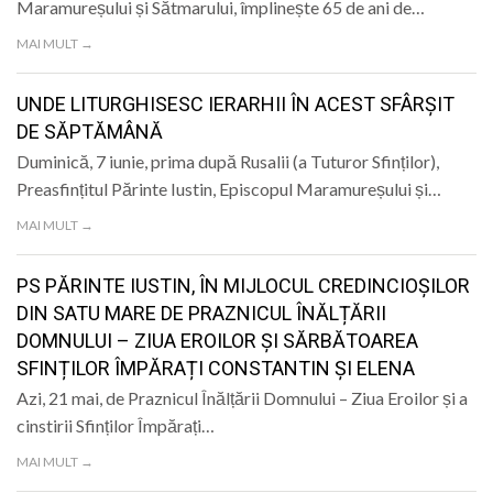
Maramureșului și Sătmarului, împlinește 65 de ani de…
MAI MULT →
UNDE LITURGHISESC IERARHII ÎN ACEST SFÂRȘIT
DE SĂPTĂMÂNĂ
Duminică, 7 iunie, prima după Rusalii (a Tuturor Sfinților),
Preasfințitul Părinte Iustin, Episcopul Maramureșului și…
MAI MULT →
PS PĂRINTE IUSTIN, ÎN MIJLOCUL CREDINCIOȘILOR
DIN SATU MARE DE PRAZNICUL ÎNĂLȚĂRII
DOMNULUI – ZIUA EROILOR ȘI SĂRBĂTOAREA
SFINȚILOR ÎMPĂRAȚI CONSTANTIN ȘI ELENA
Azi, 21 mai, de Praznicul Înălțării Domnului – Ziua Eroilor și a
cinstirii Sfinților Împărați…
MAI MULT →