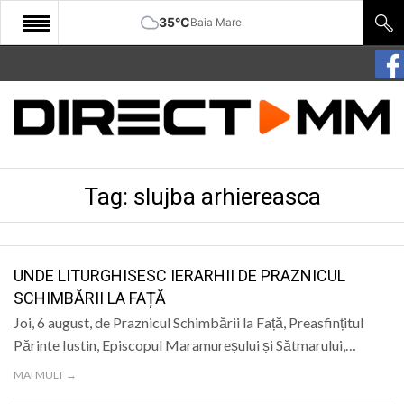
35°C
Baia Mare
START
COMUNITATE
EDITORIAL
Tag:
slujba arhiereasca
CULTURA
ECONOMIE
SANATATE
UNDE LITURGHISESC IERARHII DE PRAZNICUL
SCHIMBĂRII LA FAȚĂ
SPORT
Joi, 6 august, de Praznicul Schimbării la Față, Preasfințitul
SPECIAL
Părinte Iustin, Episcopul Maramureșului și Sătmarului,…
MAI MULT →
POLITIC