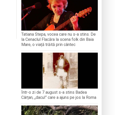
ași stres, iar una dezvoltă anxietate,
opere orașul dintr-o perspectivă diferită
ați propriul talisman „prinzător de vise”
Tatiana Stepa, vocea care nu s-a stins. De
la Cenaclul Flacăra la scena folk din Baia
n Baia Mare, o viață trăită prin cântec
Mare, o viață trăită prin cântec
Într-o zi de 7 august s-a stins Badea
Cârțan, „dacul” care a ajuns pe jos la Roma