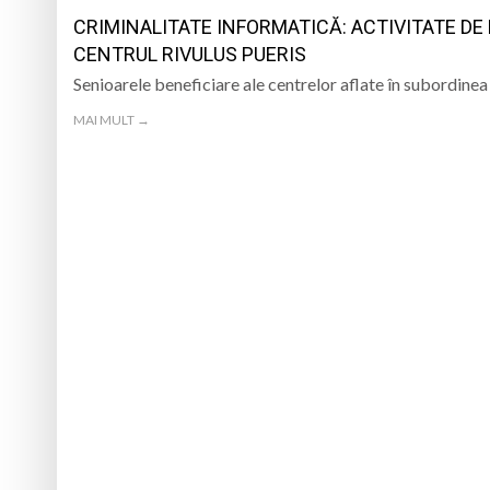
TRĂITĂ PRIN CÂNTEC
CRIMINALITATE INFORMATICĂ: ACTIVITATE DE
Muzeul Județean d
Psiholog psihoterap
CENTRUL RIVULUS PUERIS
Senioarele beneficiare ale centrelor aflate în subordinea
iar cealaltă merge
Andreea-Mihaela Dun
MAI MULT →
Atelier de lucru man
Tatiana Stepa, voce