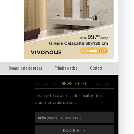
Comunicate de presa
Trimite o stire
Contact
NEWSLETTER
Inscrie-te cu adresa de email pentru a
primi noutatile pe email.