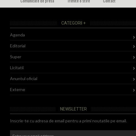
Comunicate de presa
Trimite o stire
Contact
CATEGORII +
Agenda
Editorial
Super
Licitatii
Anuntul oficial
Externe
NEWSLETTER
Inscrie-te cu adresa de email pentru a primi noutatile pe email.