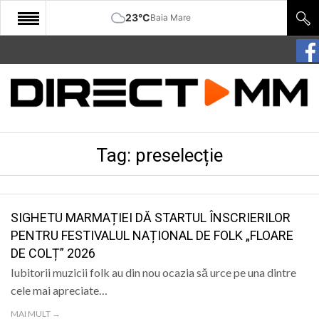
23°C
Baia Mare
START
COMUNITATE
EDITORIAL
Tag:
preselecție
CULTURA
ECONOMIE
SANATATE
SIGHETU MARMAȚIEI DĂ STARTUL ÎNSCRIERILOR
PENTRU FESTIVALUL NAȚIONAL DE FOLK „FLOARE
SPORT
DE COLȚ” 2026
SPECIAL
Iubitorii muzicii folk au din nou ocazia să urce pe una dintre
cele mai apreciate…
POLITIC
MAI MULT →