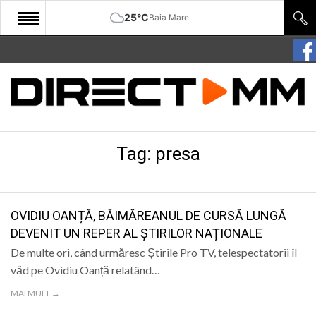
25°C
Baia Mare
START
COMUNITATE
EDITORIAL
Tag:
presa
CULTURA
ECONOMIE
SANATATE
OVIDIU OANȚĂ, BĂIMĂREANUL DE CURSĂ LUNGĂ
DEVENIT UN REPER AL ȘTIRILOR NAȚIONALE
SPORT
De multe ori, când urmăresc Știrile Pro TV, telespectatorii îl
SPECIAL
văd pe Ovidiu Oanță relatând…
MAI MULT →
POLITIC