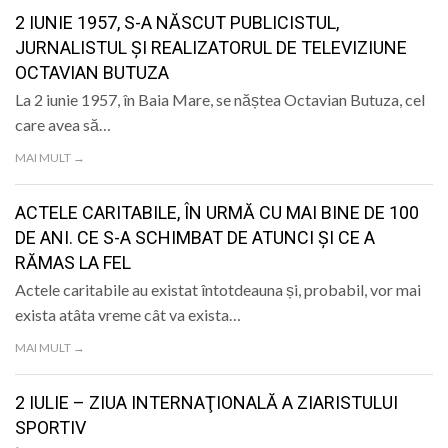
LIFE
2 IUNIE 1957, S-A NĂSCUT PUBLICISTUL,
JURNALISTUL ȘI REALIZATORUL DE TELEVIZIUNE
OCTAVIAN BUTUZA
La 2 iunie 1957, în Baia Mare, se năștea Octavian Butuza, cel
care avea să…
MAI MULT →
ACTELE CARITABILE, ÎN URMĂ CU MAI BINE DE 100
DE ANI. CE S-A SCHIMBAT DE ATUNCI ȘI CE A
RĂMAS LA FEL
Actele caritabile au existat întotdeauna și, probabil, vor mai
exista atâta vreme cât va exista…
MAI MULT →
2 IULIE – ZIUA INTERNAŢIONALĂ A ZIARISTULUI
SPORTIV