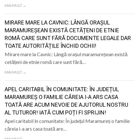
LIFE
MAI MULT →
MIRARE MARE LA CAVNIC: LÂNGĂ ORAȘUL
MARAMUREȘEAN EXISTĂ CETĂȚENI DE ETNIE
ROMĂ CARE SUNT FĂRĂ DOCUMENTE LEGALE DAR
TOATE AUTORITĂȚILE ÎNCHID OCHII!
Mirare mare la Cavnic: Lângă orașul maramureșean există
cetățeni de etnie romă care sunt fără…
MAI MULT →
APEL CARITABIL ÎN COMUNITATE: ÎN JUDEȚUL
MARAMUREȘ O FAMILIE CĂREIA I-A ARS CASA
TOATĂ ARE ACUM NEVOIE DE AJUTORUL NOSTRU
AL TUTUROR! IATĂ CUM POȚI FI SPRIJIN!
Apel caritabil în comunitate: În județul Maramureș o familie
căreia i-a ars casa toată are…
MAI MULT →