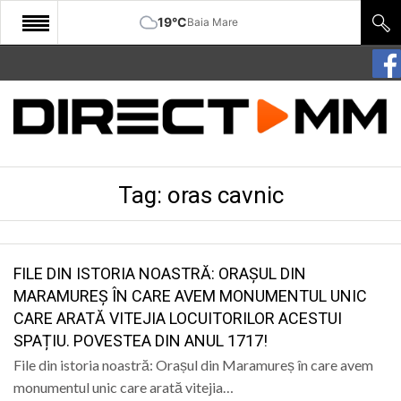
19°C
Baia Mare
START
COMUNITATE
EDITORIAL
Tag:
oras cavnic
CULTURA
ECONOMIE
SANATATE
FILE DIN ISTORIA NOASTRĂ: ORAȘUL DIN
MARAMUREȘ ÎN CARE AVEM MONUMENTUL UNIC
SPORT
CARE ARATĂ VITEJIA LOCUITORILOR ACESTUI
SPAȚIU. POVESTEA DIN ANUL 1717!
SPECIAL
File din istoria noastră: Orașul din Maramureș în care avem
POLITIC
monumentul unic care arată vitejia…