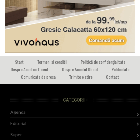
Start
Termeni si conditii
Politică de confidențialitate
Despre Anunturi Direct
Despre Anuntul Oficial
Publicitate
Comunicate de presa
Trimite o stire
Contact
CATEGORII +
Agenda
Editorial
Super