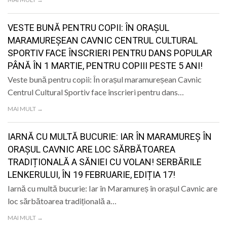
VESTE BUNĂ PENTRU COPII: ÎN ORAȘUL
MARAMUREȘEAN CAVNIC CENTRUL CULTURAL
SPORTIV FACE ÎNSCRIERI PENTRU DANS POPULAR
PÂNĂ ÎN 1 MARTIE, PENTRU COPIII PESTE 5 ANI!
Veste bună pentru copii: În orașul maramureșean Cavnic
Centrul Cultural Sportiv face înscrieri pentru dans…
MAI MULT →
IARNĂ CU MULTĂ BUCURIE: IAR ÎN MARAMUREȘ ÎN
ORAȘUL CAVNIC ARE LOC SĂRBĂTOAREA
TRADIȚIONALĂ A SĂNIEI CU VOLAN! SERBĂRILE
LENKERULUI, ÎN 19 FEBRUARIE, EDIȚIA 17!
Iarnă cu multă bucurie: Iar în Maramureș în orașul Cavnic are
loc sărbătoarea tradițională a…
MAI MULT →