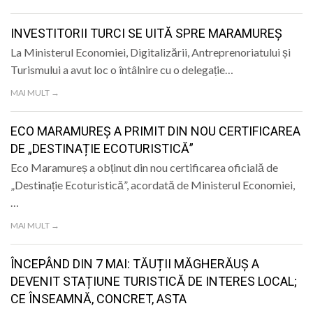
LIFE
INVESTITORII TURCI SE UITĂ SPRE MARAMUREȘ
La Ministerul Economiei, Digitalizării, Antreprenoriatului și
Turismului a avut loc o întâlnire cu o delegație…
MAI MULT →
ECO MARAMUREȘ A PRIMIT DIN NOU CERTIFICAREA
DE „DESTINAȚIE ECOTURISTICĂ”
Eco Maramureș a obținut din nou certificarea oficială de
„Destinație Ecoturistică”, acordată de Ministerul Economiei,
…
MAI MULT →
ÎNCEPÂND DIN 7 MAI: TĂUȚII MĂGHERĂUȘ A
DEVENIT STAȚIUNE TURISTICĂ DE INTERES LOCAL;
CE ÎNSEAMNĂ, CONCRET, ASTA