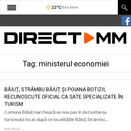
22°C
Baia Mare
START
COMUNITATE
EDITORIAL
Tag:
ministerul economiei
CULTURA
ECONOMIE
SANATATE
BĂIUȚ, STRÂMBU BĂIUȚ ȘI POIANA BOTIZII,
RECUNOSCUTE OFICIAL CA SATE SPECIALIZATE ÎN
SPORT
TURISM
SPECIAL
Comuna Băiuț marchează un nou pas în dezvoltarea
turismului local, după ce localitățile Băiuț, Strâmbu…
POLITIC
MAI MULT →