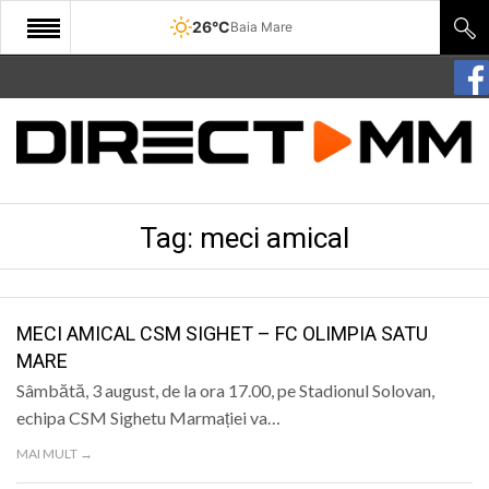
26°C
Baia Mare
START
COMUNITATE
EDITORIAL
Tag:
meci amical
CULTURA
ECONOMIE
SANATATE
MECI AMICAL CSM SIGHET – FC OLIMPIA SATU
MARE
SPORT
Sâmbătă, 3 august, de la ora 17.00, pe Stadionul Solovan,
SPECIAL
echipa CSM Sighetu Marmației va…
MAI MULT →
POLITIC