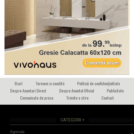
Start
Termeni si conditii
Politică de confidențialitate
Despre Anunturi Direct
Despre Anuntul Oficial
Publicitate
Comunicate de presa
Trimite o stire
Contact
CATEGORII +
Agenda