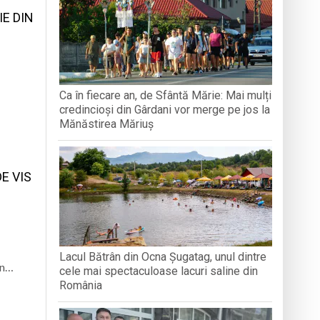
BAVAREZE PE CÂMPIA TINERETULUI
IE DIN
filmul de animație „Luca”
 derulat în cadrul Grand Prix România
articipat la activități
Ca în fiecare an, de Sfântă Mărie: Mai mulți
credincioși din Gârdani vor merge pe jos la
e
Mănăstirea Măriuș
E VIS
Lacul Bătrân din Ocna Șugatag, unul dintre
un…
cele mai spectaculoase lacuri saline din
România