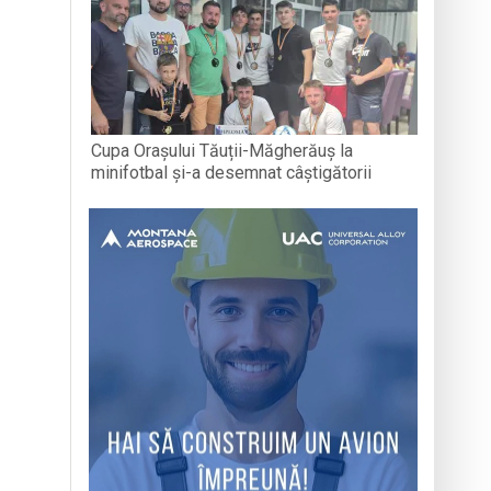
Cupa Orașului Tăuții-Măgherăuș la
minifotbal și-a desemnat câștigătorii