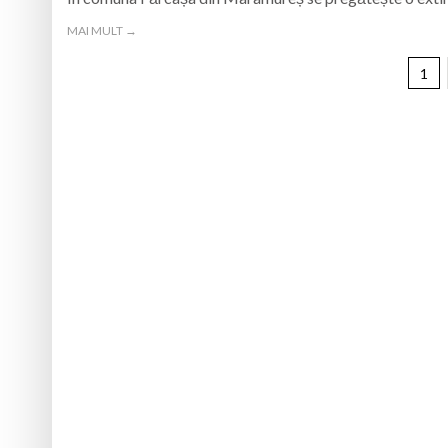
MAI MULT →
1