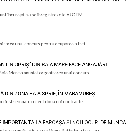
sunt încurajați să se înregistreze la AJOFM…
izarea unui concurs pentru ocuparea a trei…
NTIN OPRIȘ” DIN BAIA MARE FACE ANGAJĂRI
 Baia Mare a anunțat organizarea unui concurs…
 DIN ZONA BAIA SPRIE, ÎN MARAMUREȘ!
e au fost semnate recent două noi contracte…
 IMPORTANTĂ LA FĂRCAȘA ȘI NOI LOCURI DE MUNCĂ
re semnificativă a unei investiții industriale, care…