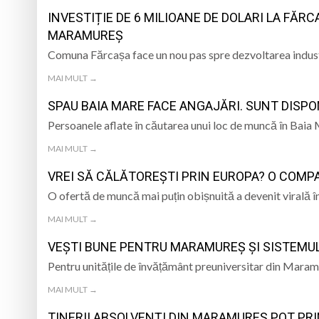
MĂRIUȘ
INVESTIȚIE DE 6 MILIOANE DE DOLARI LA FĂR
Cinema în aer liber
MARAMUREȘ
Comuna Fărcașa face un nou pas spre dezvoltarea indu
Nouă șahiști maramu
MAI MULT →
2026, în Alba
Școala de Vară „Fiii
SPAU BAIA MARE FACE ANGAJĂRI. SUNT DISPO
Muzeul Satului din 
Persoanele aflate în căutarea unui loc de muncă în Baia 
MAI MULT →
VREI SĂ CĂLĂTOREȘTI PRIN EUROPA? O COMPAN
O ofertă de muncă mai puțin obișnuită a devenit virală în
MAI MULT →
VEȘTI BUNE PENTRU MARAMUREȘ ȘI SISTEMU
Pentru unitățile de învățământ preuniversitar din Mara
MAI MULT →
TINERII ABSOLVENȚI DIN MARAMUREȘ POT PRI