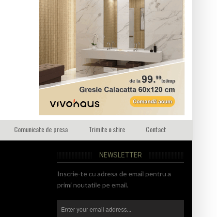
Comunicate de presa
Trimite o stire
Contact
NEWSLETTER
Inscrie-te cu adresa de email pentru a
primi noutatile pe email.