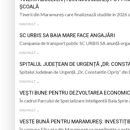
ȘCOALĂ
Tinerii din Maramureș care finalizează studiile în 2026 
MAI MULT →
SC URBIS SA BAIA MARE FACE ANGAJĂRI
Compania de transport public SC URBIS SA anunță organ
MAI MULT →
SPITALUL JUDEȚEAN DE URGENȚĂ „DR. CONSTA
Spitalul Județean de Urgență „Dr. Constantin Opriș” din
MAI MULT →
VEȘTI BUNE PENTRU DEZVOLTAREA ECONOMICĂ
În cadrul Parcului de Specializare Inteligentă Baia Spri
MAI MULT →
VESTE BUNĂ PENTRU MARAMUREȘ: INVESTIȚIE
În comuna Fărcașa din Maramureș se pregătește o extinde