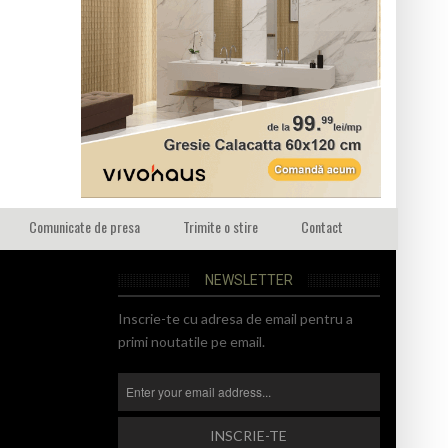
Comunicate de presa
Trimite o stire
Contact
NEWSLETTER
Inscrie-te cu adresa de email pentru a
primi noutatile pe email.