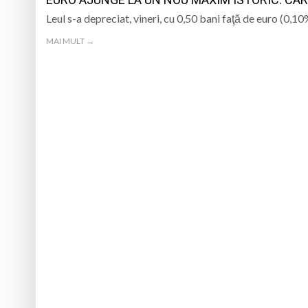
TRĂITĂ PRIN CÂNTEC
Leul s-a depreciat, vineri, cu 0,50 bani faţă de euro (0
„Iancu de Hunedoar
MAI MULT →
Muzeul Județean d
Psiholog psihoterap
iar cealaltă merge
Andreea-Mihaela Dun
Atelier de lucru man