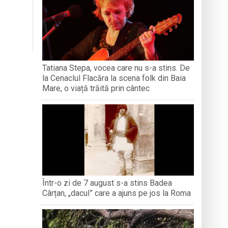
iment dedicat marelui voievod, la
ași stres, iar una dezvoltă anxietate,
opere orașul dintr-o perspectivă diferită
Tatiana Stepa, vocea care nu s-a stins. De
la Cenaclul Flacăra la scena folk din Baia
ați propriul talisman „prinzător de vise”
Mare, o viață trăită prin cântec
Într-o zi de 7 august s-a stins Badea
Cârțan, „dacul” care a ajuns pe jos la Roma