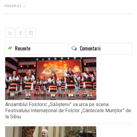
LIFE
MAI MULT →
Recente
Comentarii
Ansamblul Folcloric „Săliștenii” va urca pe scena
Festivalului Internațional de Folclor „Cântecele Munților” de
la Sibiu