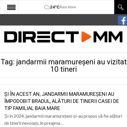
24°C
Baia Mare
START
COMUNITATE
EDITORIAL
Tag:
jandarmii maramureșeni au vizitat
CULTURA
10 tineri
ECONOMIE
SANATATE
ȘI ÎN ACEST AN, JANDARMII MARAMUREȘENI AU
SPORT
ÎMPODOBIT BRADUL, ALĂTURI DE TINERII CASEI DE
SPECIAL
TIP FAMILIAL BAIA MARE
Și în 2024, jandarmii maramureșeni și-au propus să fie alături
POLITIC
de tinerii nevoiași, în preajma…