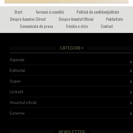
Start
Termeni si conditii
Politică de confidențialitate
Despre Anunturi Direct
Despre Anuntul Oficial
Publicitate
Comunicate de presa
Trimite o stire
Contact
CATEGORII +
Agenda
Editorial
Super
Licitatii
Anuntul oficial
Externe
NEWSLETTER