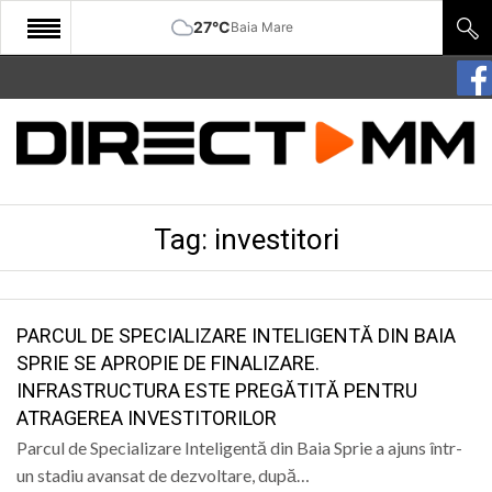
27°C
Baia Mare
START
COMUNITATE
EDITORIAL
Tag:
investitori
CULTURA
ECONOMIE
SANATATE
PARCUL DE SPECIALIZARE INTELIGENTĂ DIN BAIA
SPRIE SE APROPIE DE FINALIZARE.
SPORT
INFRASTRUCTURA ESTE PREGĂTITĂ PENTRU
ATRAGEREA INVESTITORILOR
SPECIAL
Parcul de Specializare Inteligentă din Baia Sprie a ajuns într-
POLITIC
un stadiu avansat de dezvoltare, după…