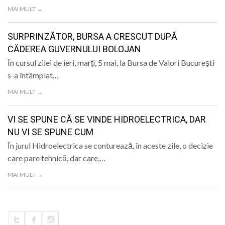
LIFE
MAI MULT →
SURPRINZĂTOR, BURSA A CRESCUT DUPĂ
CĂDEREA GUVERNULUI BOLOJAN
În cursul zilei de ieri, marți, 5 mai, la Bursa de Valori București
s-a întâmplat…
MAI MULT →
VI SE SPUNE CĂ SE VINDE HIDROELECTRICA, DAR
NU VI SE SPUNE CUM
În jurul Hidroelectrica se conturează, în aceste zile, o decizie
care pare tehnică, dar care,…
MAI MULT →