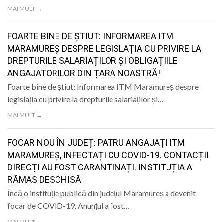
LIFE
MAI MULT →
FOARTE BINE DE ȘTIUT: INFORMAREA ITM
MARAMUREȘ DESPRE LEGISLAȚIA CU PRIVIRE LA
DREPTURILE SALARIAȚILOR ȘI OBLIGAȚIILE
ANGAJATORILOR DIN ȚARA NOASTRĂ!
Foarte bine de știut: Informarea ITM Maramureș despre
legislația cu privire la drepturile salariaților și…
MAI MULT →
FOCAR NOU ÎN JUDEȚ: PATRU ANGAJAȚI ITM
MARAMUREȘ, INFECTAȚI CU COVID-19. CONTACȚII
DIRECȚI AU FOST CARANTINAȚI. INSTITUȚIA A
RĂMAS DESCHISĂ
Încă o instituție publică din județul Maramureș a devenit
focar de COVID-19. Anunțul a fost…
MAI MULT →