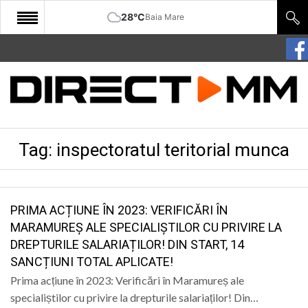
28°C
Baia Mare
START
COMUNITATE
EDITORIAL
Tag:
inspectoratul teritorial munca
CULTURA
ECONOMIE
SANATATE
PRIMA ACȚIUNE ÎN 2023: VERIFICĂRI ÎN
MARAMUREȘ ALE SPECIALIȘTILOR CU PRIVIRE LA
SPORT
DREPTURILE SALARIAȚILOR! DIN START, 14
SANCȚIUNI TOTAL APLICATE!
SPECIAL
Prima acțiune în 2023: Verificări în Maramureș ale
POLITIC
specialiștilor cu privire la drepturile salariaților! Din…