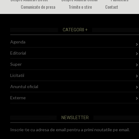
Comunicate de presa
Trimite o stire
Contact
CATEGORII +
Agenda
Editorial
Super
Licitatii
Anuntul oficial
Externe
NEWSLETTER
Inscrie-te cu adresa de email pentru a primi noutatile pe email.