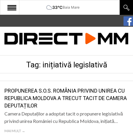
33°C
Baia Mare
START
COMUNITATE
EDITORIAL
Tag:
inițiativă legislativă
CULTURA
ECONOMIE
SANATATE
PROPUNEREA S.O.S. ROMÂNIA PRIVIND UNIREA CU
REPUBLICA MOLDOVA A TRECUT TACIT DE CAMERA
SPORT
DEPUTAȚILOR
SPECIAL
Camera Deputaților a adoptat tacit o propunere legislativă
privind unirea României cu Republica Moldova, inițiată…
POLITIC
MAI MULT →