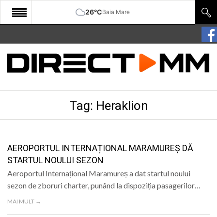
26°C
Baia Mare
START
COMUNITATE
EDITORIAL
Tag:
Heraklion
CULTURA
ECONOMIE
SANATATE
AEROPORTUL INTERNAȚIONAL MARAMUREȘ DĂ
STARTUL NOULUI SEZON
SPORT
Aeroportul Internațional Maramureș a dat startul noului
SPECIAL
sezon de zboruri charter, punând la dispoziția pasagerilor…
MAI MULT →
POLITIC