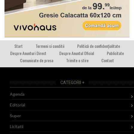
Start
Termeni si conditii
Politică de confidențialitate
Despre Anunturi Direct
Despre Anuntul Oficial
Publicitate
Comunicate de presa
Trimite o stire
Contact
CATEGORII +
Agenda
Editorial
Super
Licitatii