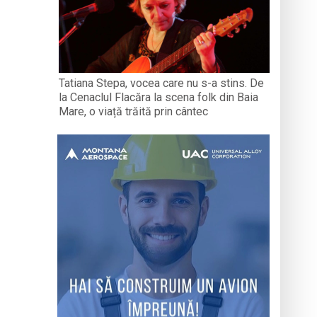
Tatiana Stepa, vocea care nu s-a stins. De
la Cenaclul Flacăra la scena folk din Baia
Mare, o viață trăită prin cântec