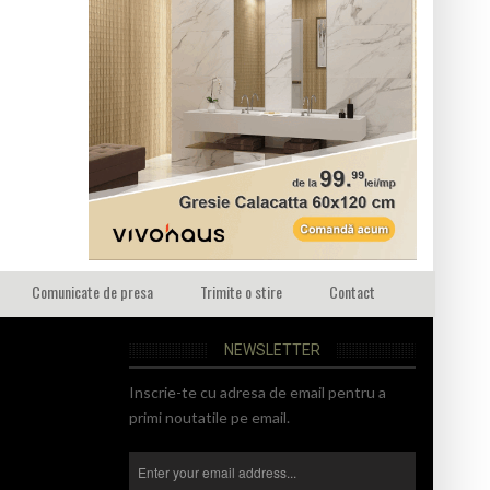
Comunicate de presa
Trimite o stire
Contact
NEWSLETTER
Inscrie-te cu adresa de email pentru a
primi noutatile pe email.