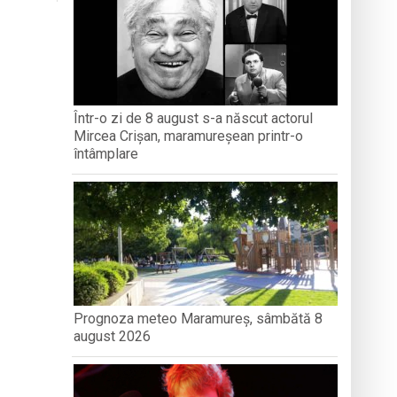
turi și amintiri
iment dedicat marelui voievod, la
Într-o zi de 8 august s-a născut actorul
Mircea Crișan, maramureșean printr-o
ași stres, iar una dezvoltă anxietate,
întâmplare
Prognoza meteo Maramureș, sâmbătă 8
august 2026