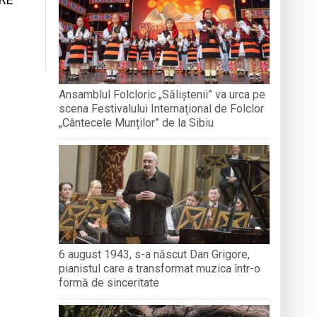
nedoara
a clubului de carte „Legături Literare”
Ansamblul Folcloric „Săliștenii” va urca pe
scena Festivalului Internațional de Folclor
rieteniei și diversității culturale
„Cântecele Munților” de la Sibiu
6 august 1943, s-a născut Dan Grigore,
pianistul care a transformat muzica într-o
formă de sinceritate