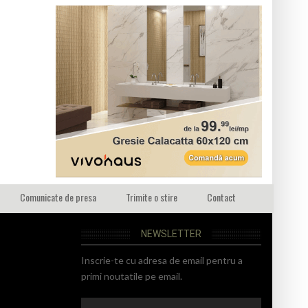
Comunicate de presa
Trimite o stire
Contact
NEWSLETTER
Inscrie-te cu adresa de email pentru a
primi noutatile pe email.