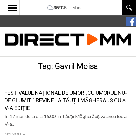
35°C
Baia Mare
START
COMUNITATE
EDITORIAL
Tag:
Gavril Moisa
CULTURA
ECONOMIE
SANATATE
FESTIVALUL NAȚIONAL DE UMOR „CU UMORUL NU-I
DE GLUMIT!” REVINE LA TĂUȚII MĂGHERĂUȘ CU A
SPORT
V-A EDIȚIE
SPECIAL
În 17 mai, de la ora 16.00, în Tăuții Măgherăuș va avea loc a
V-a…
POLITIC
MAI MULT →