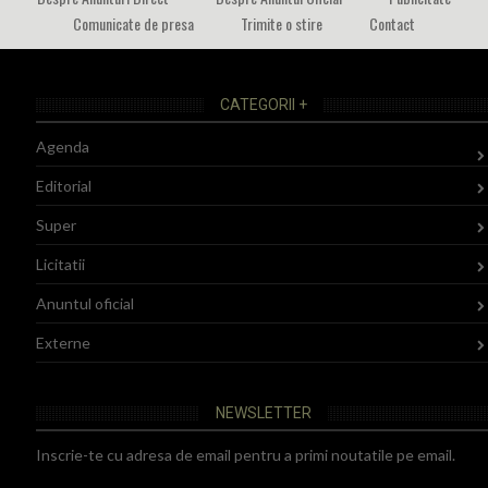
Comunicate de presa
Trimite o stire
Contact
CATEGORII +
Agenda
Editorial
Super
Licitatii
Anuntul oficial
Externe
NEWSLETTER
Inscrie-te cu adresa de email pentru a primi noutatile pe email.