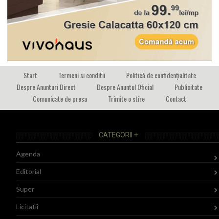
Start
Termeni si conditii
Politică de confidențialitate
Despre Anunturi Direct
Despre Anuntul Oficial
Publicitate
Comunicate de presa
Trimite o stire
Contact
CATEGORII +
Agenda
Editorial
Super
Licitatii