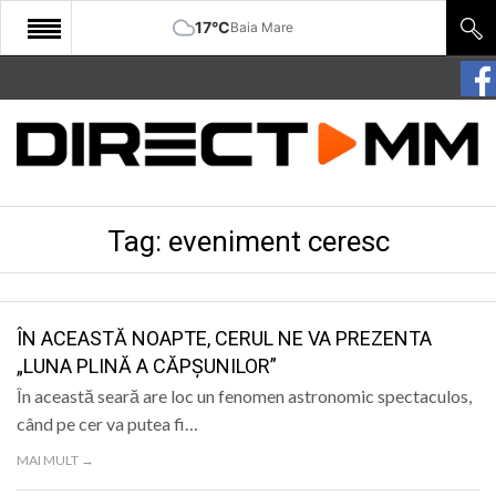
17°C
Baia Mare
START
COMUNITATE
EDITORIAL
Tag:
eveniment ceresc
CULTURA
ECONOMIE
SANATATE
ÎN ACEASTĂ NOAPTE, CERUL NE VA PREZENTA
„LUNA PLINĂ A CĂPȘUNILOR”
SPORT
În această seară are loc un fenomen astronomic spectaculos,
SPECIAL
când pe cer va putea fi…
MAI MULT →
POLITIC