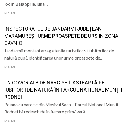
loc în Baia Sprie, luna…
MAI MULT →
INSPECTORATUL DE JANDARMI JUDEȚEAN
MARAMUREȘ : URME PROASPETE DE URS ÎN ZONA
CAVNIC
Jandarmii montani atrag atenția turiștilor și iubitorilor de
natură după identificarea unor urme proaspete de…
MAI MULT →
UN COVOR ALB DE NARCISE ÎI AȘTEAPTĂ PE
IUBITORII DE NATURĂ ÎN PARCUL NAȚIONAL MUNȚII
RODNEI
Poiana cu narcise din Masivul Saca – Parcul Național Munții
Rodnei își redeschide în fiecare primăvară…
MAI MULT →