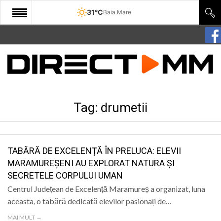
31°C
Baia Mare
START
COMUNITATE
EDITORIAL
Tag:
drumetii
CULTURA
ECONOMIE
SANATATE
TABĂRĂ DE EXCELENȚĂ ÎN PRELUCA: ELEVII
MARAMUREȘENI AU EXPLORAT NATURA ȘI
SPORT
SECRETELE CORPULUI UMAN
SPECIAL
Centrul Județean de Excelență Maramureș a organizat, luna
aceasta, o tabără dedicată elevilor pasionați de…
POLITIC
MAI MULT →