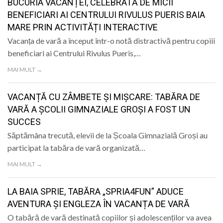
BUCURIA VACANȚEI, CELEBRATĂ DE MICII
BENEFICIARI AI CENTRULUI RIVULUS PUERIS BAIA
MARE PRIN ACTIVITĂȚI INTERACTIVE
Vacanța de vară a început într-o notă distractivă pentru copiii
beneficiari ai Centrului Rivulus Pueris,…
MAI MULT →
VACANȚĂ CU ZÂMBETE ȘI MIȘCARE: TABĂRA DE
VARĂ A ȘCOLII GIMNAZIALE GROȘI A FOST UN
SUCCES
Săptămâna trecută, elevii de la Școala Gimnazială Groși au
participat la tabăra de vară organizată…
MAI MULT →
LA BAIA SPRIE, TABĂRA „SPRIA4FUN” ADUCE
AVENTURA ȘI ENGLEZA ÎN VACANȚA DE VARĂ
O tabără de vară destinată copiilor și adolescenților va avea