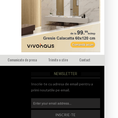
Comunicate de presa
Trimite o stire
Contact
NEWSLETTER
Inscrie-te cu adresa de email pentru a
primi noutatile pe email.