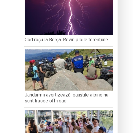
ȚEAN DE ISTORIE ȘI
DEZVOLTĂ ANXIETATE, IAR CEALALTĂ
PERSPECT
ARAMUREȘ
MERGE MAI DEPARTE?
ați propriul talisman „prinzător de vise”
zeul Satului
stnice vulnerabile din Baia Mare
Cod roșu la Borșa. Revin ploile torențiale
 Summer Training 2026
Jandarmii avertizează: pajiștile alpine nu
sunt trasee off-road