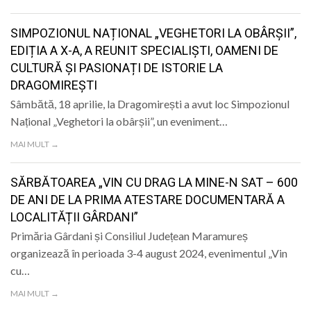
LIFE
SIMPOZIONUL NAȚIONAL „VEGHETORI LA OBÂRȘII”,
EDIȚIA A X-A, A REUNIT SPECIALIȘTI, OAMENI DE
CULTURĂ ȘI PASIONAȚI DE ISTORIE LA
DRAGOMIREȘTI
Sâmbătă, 18 aprilie, la Dragomirești a avut loc Simpozionul
Național „Veghetori la obârșii”, un eveniment…
MAI MULT →
SĂRBĂTOAREA „VIN CU DRAG LA MINE-N SAT – 600
DE ANI DE LA PRIMA ATESTARE DOCUMENTARĂ A
LOCALITĂȚII GÂRDANI”
Primăria Gârdani și Consiliul Județean Maramureș
organizează în perioada 3-4 august 2024, evenimentul „Vin
cu…
MAI MULT →