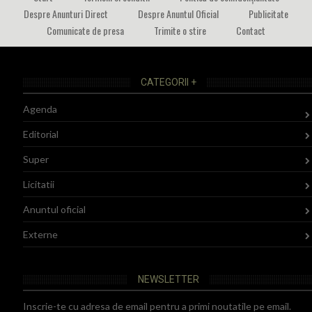
Despre Anunturi Direct
Despre Anuntul Oficial
Publicitate
Comunicate de presa
Trimite o stire
Contact
CATEGORII +
Agenda
Editorial
Super
Licitatii
Anuntul oficial
Externe
NEWSLETTER
Inscrie-te cu adresa de email pentru a primi noutatile pe email.