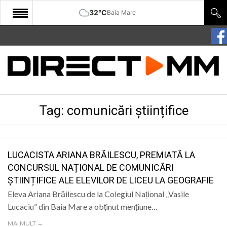
32°C
Baia Mare
START
COMUNITATE
EDITORIAL
Tag:
comunicări științifice
CULTURA
ECONOMIE
SANATATE
LUCACISTA ARIANA BRĂILESCU, PREMIATĂ LA
CONCURSUL NAȚIONAL DE COMUNICĂRI
SPORT
ȘTIINȚIFICE ALE ELEVILOR DE LICEU LA GEOGRAFIE
SPECIAL
Eleva Ariana Brăilescu de la Colegiul Național „Vasile
Lucaciu” din Baia Mare a obținut mențiune…
POLITIC
MAI MULT →