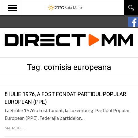
21°C
Baia Mare
START
COMUNITATE
EDITORIAL
Tag:
comisia europeana
CULTURA
ECONOMIE
SANATATE
8 IULIE 1976, A FOST FONDAT PARTIDUL POPULAR
EUROPEAN (PPE)
SPORT
La 8 iulie 1976 a fost fondat, la Luxemburg, Partidul Popular
SPECIAL
European (PPE), Federația partidelor…
MAI MULT →
POLITIC