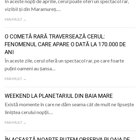
În aceste nopți de aprilie, cerul poate oferi un spectacol rar,
vizibil și din Maramureș.…
MAI MULT →
O COMETĂ RARĂ TRAVERSEAZĂ CERUL:
FENOMENUL CARE APARE O DATĂ LA 170.000 DE
ANI
În aceste zile, cerul oferă un spectacol rar, pe care foarte
puțini oameni au șansa…
MAI MULT →
WEEKEND LA PLANETARIUL DIN BAIA MARE
Există momente în care ne dăm seama cât de mult ne lipsește
liniștea cerului nopții.…
MAI MULT →
ÎN ACEASTĂ NOAPTE PUTEM OBSERVA PLOAIA DE