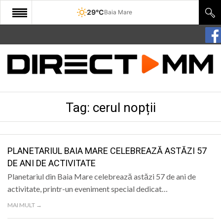
29°C
Baia Mare
START
COMUNITATE
EDITORIAL
Tag:
cerul nopții
CULTURA
ECONOMIE
SANATATE
PLANETARIUL BAIA MARE CELEBREAZĂ ASTĂZI 57
DE ANI DE ACTIVITATE
SPORT
Planetariul din Baia Mare celebrează astăzi 57 de ani de
SPECIAL
activitate, printr-un eveniment special dedicat…
MAI MULT →
POLITIC