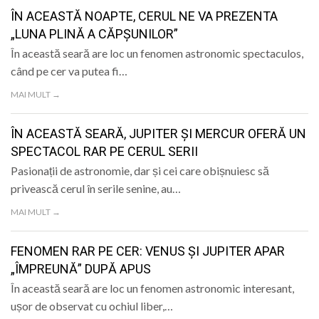
LIFE
ÎN ACEASTĂ NOAPTE, CERUL NE VA PREZENTA
„LUNA PLINĂ A CĂPȘUNILOR”
În această seară are loc un fenomen astronomic spectaculos,
când pe cer va putea fi…
MAI MULT →
ÎN ACEASTĂ SEARĂ, JUPITER ȘI MERCUR OFERĂ UN
SPECTACOL RAR PE CERUL SERII
Pasionații de astronomie, dar și cei care obișnuiesc să
privească cerul în serile senine, au…
MAI MULT →
FENOMEN RAR PE CER: VENUS ȘI JUPITER APAR
„ÎMPREUNĂ” DUPĂ APUS
În această seară are loc un fenomen astronomic interesant,
ușor de observat cu ochiul liber,…