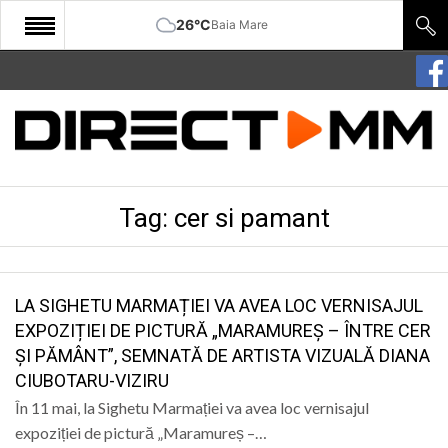
26°C
Baia Mare
START
COMUNITATE
EDITORIAL
Tag:
cer si pamant
CULTURA
ECONOMIE
SANATATE
LA SIGHETU MARMAȚIEI VA AVEA LOC VERNISAJUL
EXPOZIȚIEI DE PICTURĂ „MARAMUREȘ – ÎNTRE CER
SPORT
ȘI PĂMÂNT”, SEMNATĂ DE ARTISTA VIZUALĂ DIANA
CIUBOTARU-VIZIRU
SPECIAL
În 11 mai, la Sighetu Marmației va avea loc vernisajul
POLITIC
expoziției de pictură „Maramureș –…