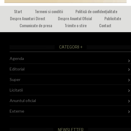
Start
Termeni si conditii
Politică de confidențialitate
Despre Anunturi Direct
Despre Anuntul Oficial
Publicitate
Comunicate de presa
Trimite o stire
Contact
CATEGORII +
Agenda
Editorial
Super
Licitatii
Anuntul oficial
Externe
NEWSLETTER