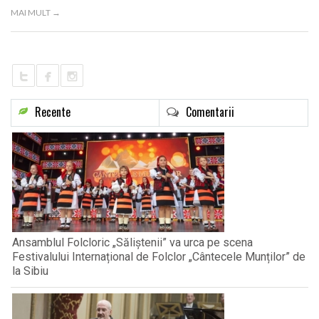
LIFE
MAI MULT →
Recente
Comentarii
Ansamblul Folcloric „Săliștenii” va urca pe scena
Festivalului Internațional de Folclor „Cântecele Munților” de
la Sibiu