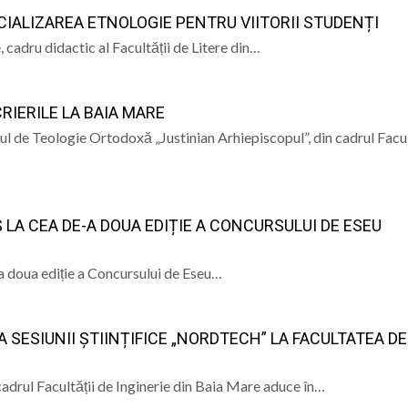
ECIALIZAREA ETNOLOGIE PENTRU VIITORII STUDENȚI
a și Baia Mare: istorie, patrimoniu și memorie” – un even
, cadru didactic al Facultății de Litere din…
e Istorie și Arheologie Maramureș
eut Cecilia Ardusătan: De ce două persoane trec prin acel
RIERILE LA BAIA MARE
 mai departe?
ca, „ Profa de Geo”, îi invită astăzi pe sigheteni să desc
ul de Teologie Ortodoxă „Justinian Arhiepiscopul”, din cadrul Facul
ual la Filiala „Traian” Baia Mare: Sunteți invitați să vă cre
 LA CEA DE-A DOUA EDIȚIE A CONCURSULUI DE ESEU
-a doua ediție a Concursului de Eseu…
A SESIUNII ȘTIINȚIFICE „NORDTECH” LA FACULTATEA DE
cadrul Facultății de Inginerie din Baia Mare aduce în…