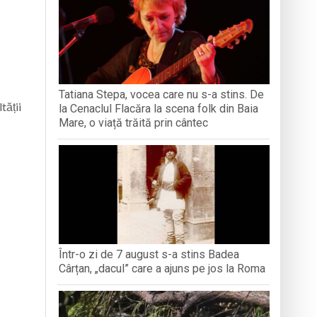
iment dedicat marelui voievod, la
ași stres, iar una dezvoltă anxietate,
opere orașul dintr-o perspectivă diferită
Tatiana Stepa, vocea care nu s-a stins. De
tății
la Cenaclul Flacăra la scena folk din Baia
ați propriul talisman „prinzător de vise”
Mare, o viață trăită prin cântec
Într-o zi de 7 august s-a stins Badea
Cârțan, „dacul” care a ajuns pe jos la Roma