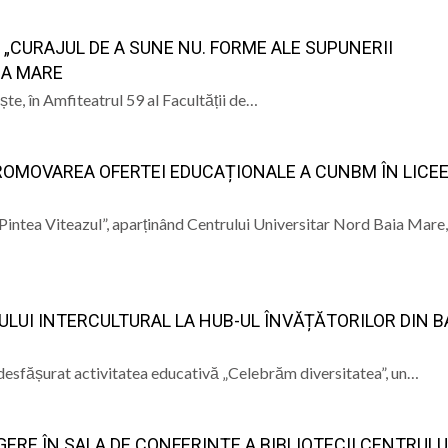
 „CURAJUL DE A SUNE NU. FORME ALE SUPUNERII
IA MARE
te, în Amfiteatrul 59 al Facultății de…
OMOVAREA OFERTEI EDUCAȚIONALE A CUNBM ÎN LICE
 „Pintea Viteazul”, aparținând Centrului Universitar Nord Baia Mare,
ULUI INTERCULTURAL LA HUB-UL ÎNVĂȚĂTORILOR DIN B
a desfășurat activitatea educativă „Celebrăm diversitatea”, un…
GERE ÎN SALA DE CONFERINȚE A BIBLIOTECII CENTRULU