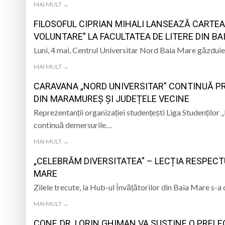
MAI MULT →
FILOSOFUL CIPRIAN MIHALI LANSEAZĂ CARTEA
VOLUNTARE” LA FACULTATEA DE LITERE DIN BA
Luni, 4 mai, Centrul Universitar Nord Baia Mare găzduieș
MAI MULT →
CARAVANA „NORD UNIVERSITAR” CONTINUĂ PR
DIN MARAMUREȘ ȘI JUDEȚELE VECINE
Reprezentanții organizației studențești Liga Studenților
continuă demersurile…
MAI MULT →
„CELEBRĂM DIVERSITATEA” – LECȚIA RESPECT
MARE
Zilele trecute, la Hub-ul Învățătorilor din Baia Mare s-
MAI MULT →
CONF. DR. LORIN GHIMAN VA SUSȚINE O PRELE