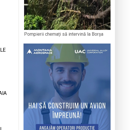
Pompierii chemați să intervină la Borșa
ELE
AIA
I