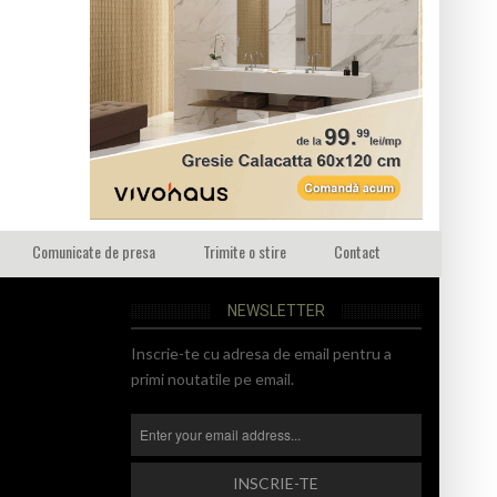
Comunicate de presa
Trimite o stire
Contact
NEWSLETTER
Inscrie-te cu adresa de email pentru a
primi noutatile pe email.