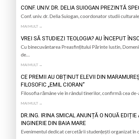
TRĂITĂ PRIN CÂNTEC
CONF. UNIV. DR. DELIA SUIOGAN PREZINTĂ SP
„Iancu de Hunedoar
Conf. univ. dr. Delia Suiogan, coordonator studii culturale
Muzeul Județean d
Psiholog psihoterap
MAI MULT →
VREI SĂ STUDIEZI TEOLOGIA? AU ÎNCEPUT ÎNSC
iar cealaltă merge
Andreea-Mihaela Dun
Cu binecuvântarea Preasfințitului Părinte Iustin, Domeni
Atelier de lucru man
de…
MAI MULT →
CE PREMII AU OBȚINUT ELEVII DIN MARAMUREȘ
FILOSOFIC „EMIL CIORAN”
Filosofia rămâne vie în rândul tinerilor, confirmă cea de
MAI MULT →
DR.ING. IRINA SMICAL ANUNȚĂ O NOUĂ EDIȚIE 
INGINERIE DIN BAIA MARE
Evenimentul dedicat cercetării studențești organizat în 