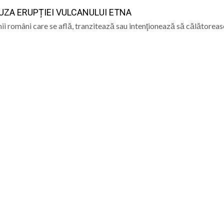
AUZA ERUPȚIEI VULCANULUI ETNA
ia Mare: URBIS caută electrician pe perioadă nedetermi
i români care se află, tranzitează sau intenţionează să călătorea
 în care lumea a intrat în era atomică
 a Domnului – semnificația sărbătorii din 6 august
ramureș, joi 6 august 2026