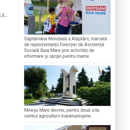
nată
scă…
Săptămâna Mondială a Alăptării, marcată
de reprezentanții Direcției de Asistență
Socială Baia Mare prin activități de
informare și sprijin pentru mame
Mireșu Mare devine, pentru două zile,
centrul agriculturii maramureșene