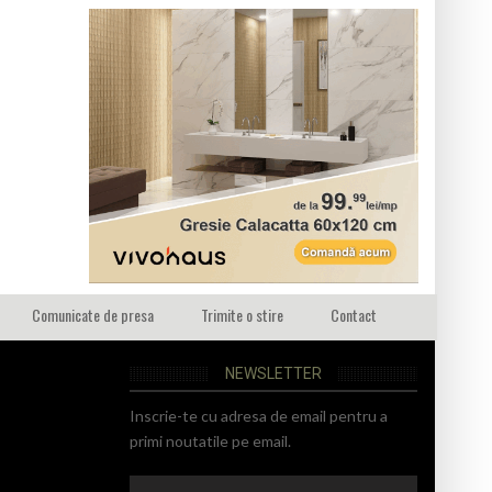
Comunicate de presa
Trimite o stire
Contact
NEWSLETTER
Inscrie-te cu adresa de email pentru a
primi noutatile pe email.