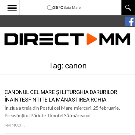
25°C
Baia Mare
START
COMUNITATE
EDITORIAL
Tag:
canon
CULTURA
ECONOMIE
SANATATE
CANONUL CEL MARE ȘI LITURGHIA DARURILOR
ÎNAINTESFINȚITE LA MĂNĂSTIREA ROHIA
SPORT
În ziua a treia din Postul cel Mare, miercuri, 25 februarie,
SPECIAL
Preasfințitul Părinte Timotei Sătmăreanul,…
MAI MULT →
POLITIC