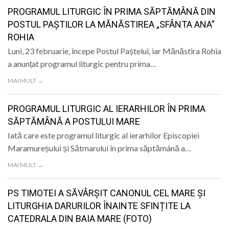
LIFE
PROGRAMUL LITURGIC ÎN PRIMA SĂPTĂMÂNĂ DIN
POSTUL PAȘTILOR LA MĂNĂSTIREA „SFÂNTA ANA”
ROHIA
Luni, 23 februarie, începe Postul Paștelui, iar Mănăstira Rohia
a anunțat programul liturgic pentru prima…
MAI MULT →
PROGRAMUL LITURGIC AL IERARHILOR ÎN PRIMA
SĂPTĂMÂNĂ A POSTULUI MARE
Iată care este programul liturgic al ierarhilor Episcopiei
Maramureșului și Sătmarului în prima săptămână a…
MAI MULT →
PS TIMOTEI A SĂVÂRȘIT CANONUL CEL MARE ȘI
LITURGHIA DARURILOR ÎNAINTE SFINȚITE LA
CATEDRALA DIN BAIA MARE (FOTO)