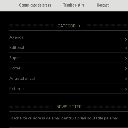
Comunicate de presa
Trimite o stire
Contact
CATEGORII +
Agenda
Editorial
Super
Licitatii
Anuntul oficial
Externe
NEWSLETTER
Inscrie-te cu adresa de email pentru a primi noutatile pe email.