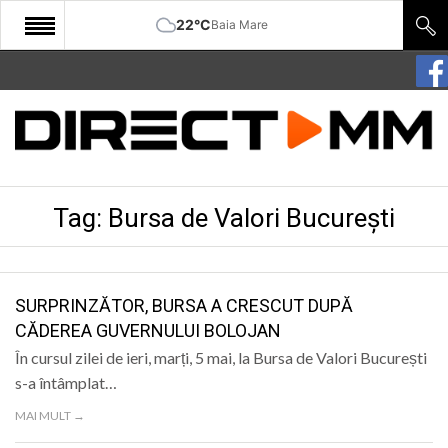
22°C
Baia Mare
START
COMUNITATE
EDITORIAL
Tag:
Bursa de Valori București
CULTURA
ECONOMIE
SANATATE
SURPRINZĂTOR, BURSA A CRESCUT DUPĂ
CĂDEREA GUVERNULUI BOLOJAN
SPORT
În cursul zilei de ieri, marți, 5 mai, la Bursa de Valori București
SPECIAL
s-a întâmplat…
MAI MULT →
POLITIC