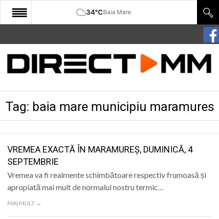
34°C
Baia Mare
START
COMUNITATE
EDITORIAL
Tag:
baia mare municipiu maramures
CULTURA
ECONOMIE
SANATATE
VREMEA EXACTĂ ÎN MARAMUREȘ, DUMINICĂ, 4
SEPTEMBRIE
SPORT
Vremea va fi realmente schimbătoare respectiv frumoasă și
SPECIAL
apropiată mai mult de normalul nostru termic…
MAI MULT →
POLITIC