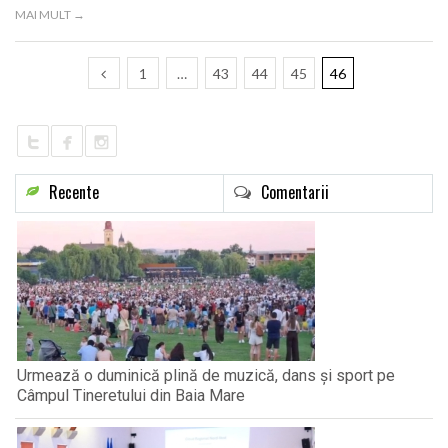
MAI MULT →
1
…
43
44
45
46
Recente
Comentarii
Urmează o duminică plină de muzică, dans și sport pe
Câmpul Tineretului din Baia Mare