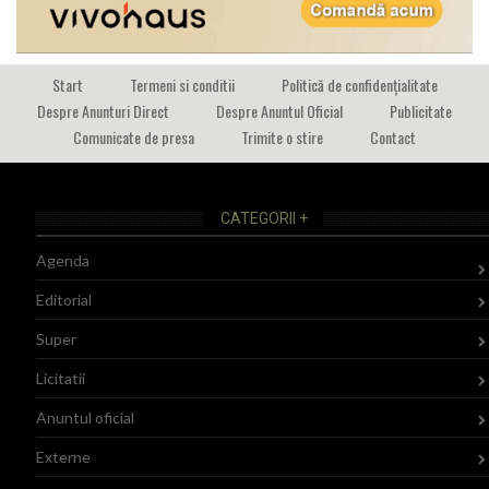
Start
Termeni si conditii
Politică de confidențialitate
Despre Anunturi Direct
Despre Anuntul Oficial
Publicitate
Comunicate de presa
Trimite o stire
Contact
CATEGORII +
Agenda
Editorial
Super
Licitatii
Anuntul oficial
Externe