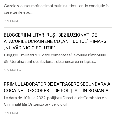
Gazele s-au scumpit cel mai mult în ultimul an, în condiţiile în
care tarifele au…
MAI MULT →
BLOGGERII MILITARI RUȘI, DEZILUZIONAȚI DE
ATACURILE UCRAINENE CU „ANTIDOTUL” HIMARS:
„NU VĂD NICIO SOLUȚIE”
Bloggerii militari ruși care comentează evoluția războiului
din Ucraina sunt deziluzionați de aruncarea în luptă…
MAI MULT →
PRIMUL LABORATOR DE EXTRAGERE SECUNDARĂ A
COCAINEI, DESCOPERIT DE POLIȚIȘTI ÎN ROMÂNIA
La data de 10 iulie 2022, polițiștii Direcției de Combatere a
Criminalității Organizate – Serviciul…
MAI MULT →