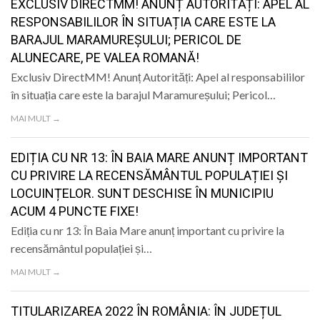
EXCLUSIV DIRECTMM! ANUNȚ AUTORITĂȚI: APEL AL
RESPONSABILILOR ÎN SITUAȚIA CARE ESTE LA
BARAJUL MARAMUREȘULUI; PERICOL DE
ALUNECARE, PE VALEA ROMANĂ!
Exclusiv DirectMM! Anunț Autorități: Apel al responsabililor
în situația care este la barajul Maramureșului; Pericol…
MAI MULT →
EDIȚIA CU NR 13: ÎN BAIA MARE ANUNȚ IMPORTANT
CU PRIVIRE LA RECENSĂMÂNTUL POPULAȚIEI ȘI
LOCUINȚELOR. SUNT DESCHISE ÎN MUNICIPIU
ACUM 4 PUNCTE FIXE!
Ediția cu nr 13: În Baia Mare anunț important cu privire la
recensământul populației și…
MAI MULT →
TITULARIZAREA 2022 ÎN ROMÂNIA: ÎN JUDEȚUL