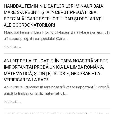
LIFE
HANDBAL FEMININ LIGA FLORILOR: MINAUR BAIA
MARE S-A REUNIT ȘI A ÎNCEPUT PREGĂTIREA
SPECIALĂ! CARE ESTE LOTUL DAR ȘI DECLARAȚII
ALE COORDONATORILOR!
Handbal Feminin Liga Florilor: Minaur Baia Mare s-a reunit și
a început pregătirea specială! Care…
MAI MULT →
ANUNȚ DE LA EDUCAȚIE: ÎN ȚARA NOASTRĂ VESTE
IMPORTANTĂ! PROBĂ UNICĂ LA LIMBA ROMÂNĂ,
MATEMATICĂ, ȘTIINȚE, ISTORIE, GEOGRAFIE LA
VERIFICAREA LA BAC!
Anunț de la Educație: În țara noastră veste importantă! Probă
unică la limba română, matematică,…
MAI MULT →