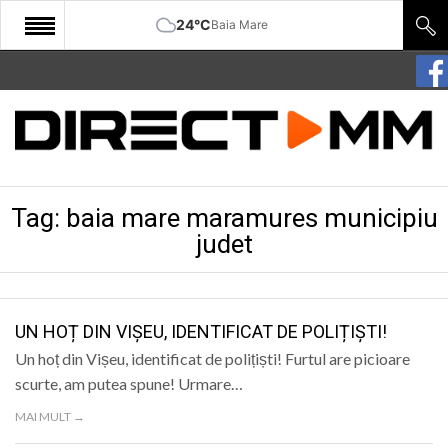
24°C
Baia Mare
START
COMUNITATE
EDITORIAL
Tag:
baia mare maramures municipiu
CULTURA
judet
ECONOMIE
SANATATE
UN HOȚ DIN VIȘEU, IDENTIFICAT DE POLIȚIȘTI!
SPORT
Un hoț din Vișeu, identificat de polițiști! Furtul are picioare
SPECIAL
scurte, am putea spune! Urmare…
MAI MULT →
POLITIC