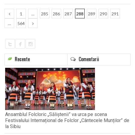
1
…
285
286
287
288
289
290
291
…
564
Recente
Comentarii
Ansamblul Folcloric „Săliștenii” va urca pe scena
Festivalului Internațional de Folclor „Cântecele Munților” de
la Sibiu