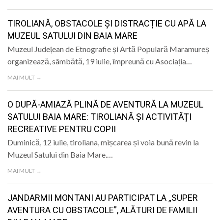
LIFE
TIROLIANĂ, OBSTACOLE ȘI DISTRACȚIE CU APĂ LA
MUZEUL SATULUI DIN BAIA MARE
Muzeul Județean de Etnografie și Artă Populară Maramureș
organizează, sâmbătă, 19 iulie, împreună cu Asociația…
MAI MULT →
O DUPĂ-AMIAZĂ PLINĂ DE AVENTURĂ LA MUZEUL
SATULUI BAIA MARE: TIROLIANĂ ȘI ACTIVITĂȚI
RECREATIVE PENTRU COPII
Duminică, 12 iulie, tiroliana, mișcarea și voia bună revin la
Muzeul Satului din Baia Mare.…
MAI MULT →
JANDARMII MONTANI AU PARTICIPAT LA „SUPER
AVENTURA CU OBSTACOLE”, ALĂTURI DE FAMILII