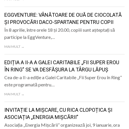
EGGVENTURE: VÂNĂTOARE DE OUĂ DE CIOCOLATĂ
ȘI PROVOCĂRI DACO-SPARTANE PENTRU COPII
În 8 aprilie, între orele 18 și 20.00, copiii sunt așteptați să
participe la EggVenture,…
MAI MULT →
EDIȚIA A II-A A GALEI CARITABILE „FII SUPER EROU
ÎN RING” SE VA DESFĂȘURA LA TÂRGU LĂPUȘ
Cea de-a II-a ediție a Galei Caritabile „Fii Super Erou în Ring”
este programată pentru…
MAI MULT →
INVITAȚIE LA MIȘCARE, CU RICA CLOPOȚICA ȘI
ASOCIAȚIA „ENERGIA MIȘCĂRII”
Asociația „Energia Mișcării” organizează joi, 9 ianuarie, ora