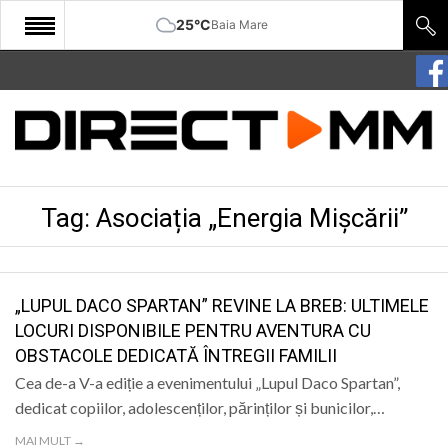
25°C
Baia Mare
START
COMUNITATE
EDITORIAL
Tag:
Asociația „Energia Mișcării”
CULTURA
ECONOMIE
SANATATE
„LUPUL DACO SPARTAN” REVINE LA BREB: ULTIMELE
LOCURI DISPONIBILE PENTRU AVENTURA CU
SPORT
OBSTACOLE DEDICATĂ ÎNTREGII FAMILII
SPECIAL
Cea de-a V-a ediție a evenimentului „Lupul Daco Spartan”,
dedicat copiilor, adolescenților, părinților și bunicilor,…
POLITIC
MAI MULT →