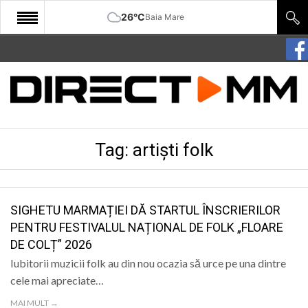
26°C
Baia Mare
START
COMUNITATE
EDITORIAL
Tag:
artiști folk
CULTURA
ECONOMIE
SANATATE
SIGHETU MARMAȚIEI DĂ STARTUL ÎNSCRIERILOR
PENTRU FESTIVALUL NAȚIONAL DE FOLK „FLOARE
SPORT
DE COLȚ” 2026
SPECIAL
Iubitorii muzicii folk au din nou ocazia să urce pe una dintre
cele mai apreciate…
POLITIC
MAI MULT →