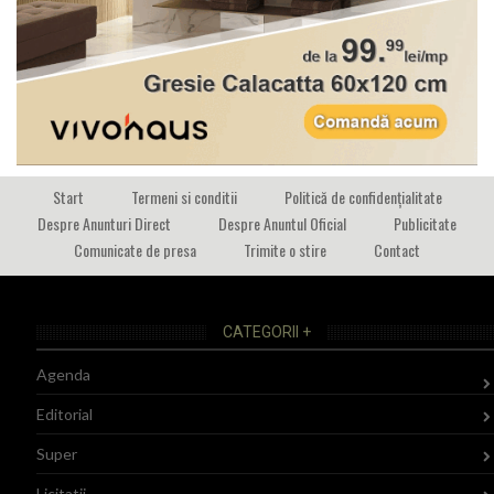
Start
Termeni si conditii
Politică de confidențialitate
Despre Anunturi Direct
Despre Anuntul Oficial
Publicitate
Comunicate de presa
Trimite o stire
Contact
CATEGORII +
Agenda
Editorial
Super
Licitatii