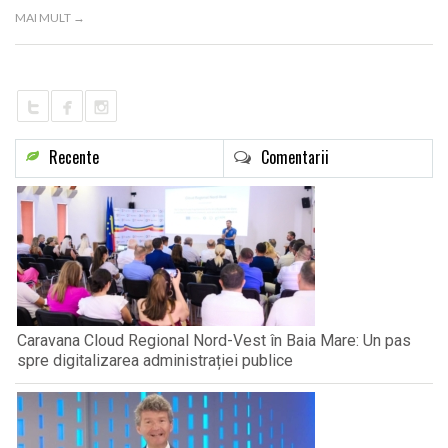
LIFE
MAI MULT →
Recente
Comentarii
Caravana Cloud Regional Nord-Vest în Baia Mare: Un pas
spre digitalizarea administrației publice