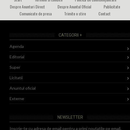
Despre Anunturi Direct
Despre Anuntul Oficial
Publicitate
Comunicate de presa
Trimite o stire
Contact
CATEGORII +
Agenda
Editorial
Super
Licitatii
Anuntul oficial
Externe
NEWSLETTER
Inscrie-te cu adresa de email pentru a primi noutatile pe email.