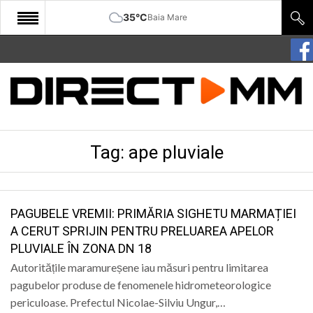
35°C
Baia Mare
START
COMUNITATE
EDITORIAL
Tag:
ape pluviale
CULTURA
ECONOMIE
SANATATE
PAGUBELE VREMII: PRIMĂRIA SIGHETU MARMAȚIEI
A CERUT SPRIJIN PENTRU PRELUAREA APELOR
SPORT
PLUVIALE ÎN ZONA DN 18
SPECIAL
Autoritățile maramureșene iau măsuri pentru limitarea
pagubelor produse de fenomenele hidrometeorologice
POLITIC
periculoase. Prefectul Nicolae-Silviu Ungur,…