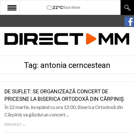
22°C
Baia Mare
START
COMUNITATE
EDITORIAL
Tag:
antonia cerncestean
CULTURA
ECONOMIE
SANATATE
DE SUFLET: SE ORGANIZEAZĂ CONCERT DE
PRICESNE LA BISERICA ORTODOXĂ DIN CĂRPINIȘ
SPORT
În 22 martie, începând cu ora 12:00, Biserica Ortodoxă din
SPECIAL
Cărpiniș va găzdui un concert…
MAI MULT →
POLITIC