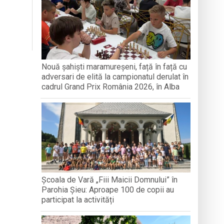
GRAFICULUI
odocși (ITO) de la București
găciunea și postul, arme duhovnicești în
Nouă șahiști maramureșeni, față în față cu
adversari de elită la campionatul derulat în
loc în satul Breb
cadrul Grand Prix România 2026, în Alba
Școala de Vară „Fiii Maicii Domnului” în
Parohia Șieu: Aproape 100 de copii au
participat la activități