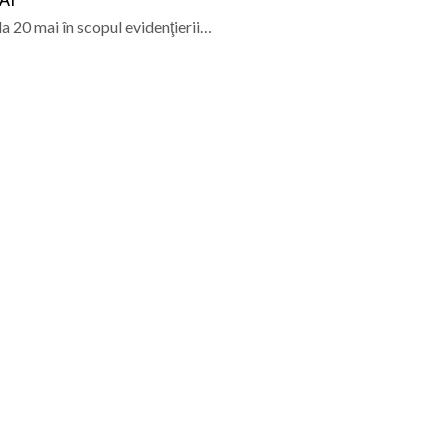
la 20 mai în scopul evidenţierii…
Road Weekend continuă povestea de la „Capătul Lumii”
atul Baia Mare, la Întâlnirea Internațională a Tinerilor Ort
: Meditație la Duminica a 10-a după Rusalii – credința, ru
ie în Maramureș: Tabăra „Maramureș Family Camp” va avea 