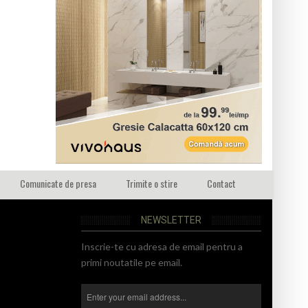
Comunicate de presa
Trimite o stire
Contact
NEWSLETTER
Inscrie-te cu adresa de email pentru a
primi noutatile pe email.