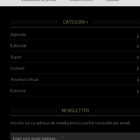
CATEGORII +
Agenda
Editorial
Super
Licitatii
Anuntul oficial
Externe
NEWSLETTER
Inscrie-te cu adresa de email pentru a primi noutatile pe email.