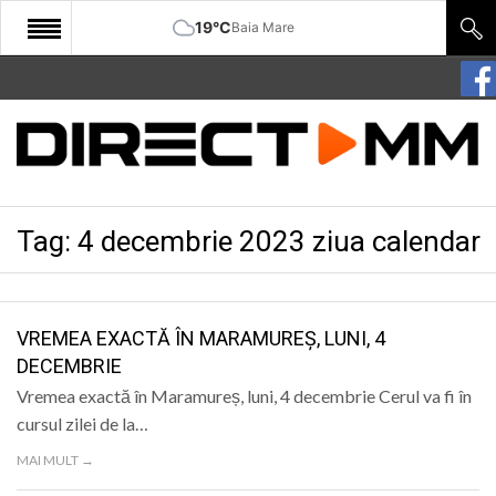
19°C
Baia Mare
START
COMUNITATE
EDITORIAL
Tag:
4 decembrie 2023 ziua calendar
CULTURA
ECONOMIE
SANATATE
VREMEA EXACTĂ ÎN MARAMUREȘ, LUNI, 4
DECEMBRIE
SPORT
Vremea exactă în Maramureș, luni, 4 decembrie Cerul va fi în
SPECIAL
cursul zilei de la…
MAI MULT →
POLITIC