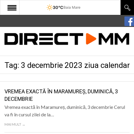
30°C
Baia Mare
START
COMUNITATE
EDITORIAL
Tag:
3 decembrie 2023 ziua calendar
CULTURA
ECONOMIE
SANATATE
VREMEA EXACTĂ ÎN MARAMUREȘ, DUMINICĂ, 3
DECEMBRIE
SPORT
Vremea exactă în Maramureș, duminică, 3 decembrie Cerul
SPECIAL
va fi în cursul zilei de la…
MAI MULT →
POLITIC