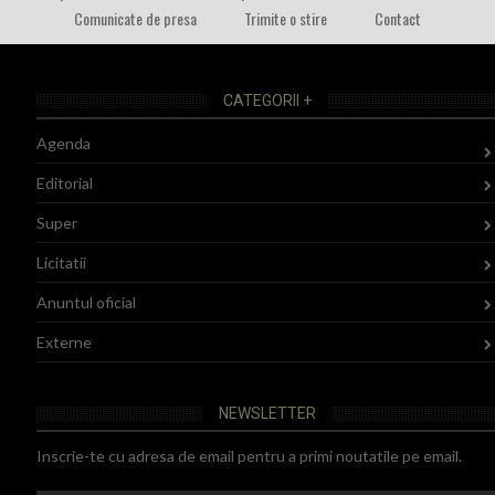
Comunicate de presa
Trimite o stire
Contact
CATEGORII +
Agenda
Editorial
Super
Licitatii
Anuntul oficial
Externe
NEWSLETTER
Inscrie-te cu adresa de email pentru a primi noutatile pe email.