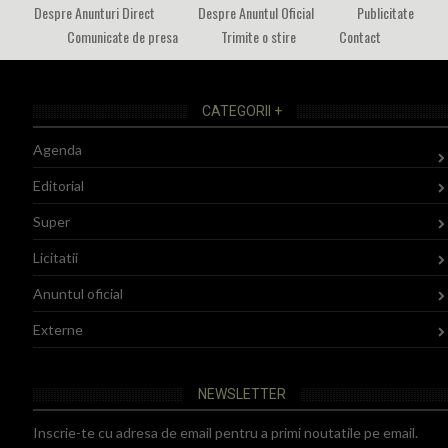
Despre Anunturi Direct
Despre Anuntul Oficial
Publicitate
Comunicate de presa
Trimite o stire
Contact
CATEGORII +
Agenda
Editorial
Super
Licitatii
Anuntul oficial
Externe
NEWSLETTER
Inscrie-te cu adresa de email pentru a primi noutatile pe email.