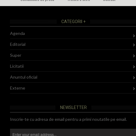
CATEGORII +
Agenda
Editorial
Super
Licitatii
Anuntul oficial
Externe
NEWSLETTER
Inscrie-te cu adresa de email pentru a primi noutatile pe email.