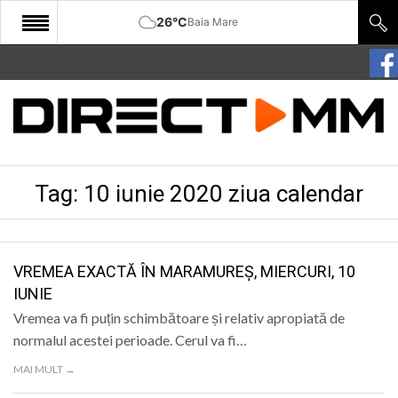
26°C
Baia Mare
START
COMUNITATE
EDITORIAL
Tag:
10 iunie 2020 ziua calendar
CULTURA
ECONOMIE
SANATATE
VREMEA EXACTĂ ÎN MARAMUREȘ, MIERCURI, 10
IUNIE
SPORT
Vremea va fi puțin schimbătoare și relativ apropiată de
SPECIAL
normalul acestei perioade. Cerul va fi…
MAI MULT →
POLITIC